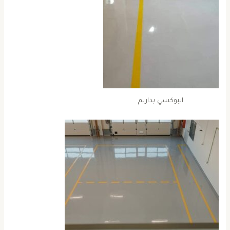
ايبوكسي بداريم