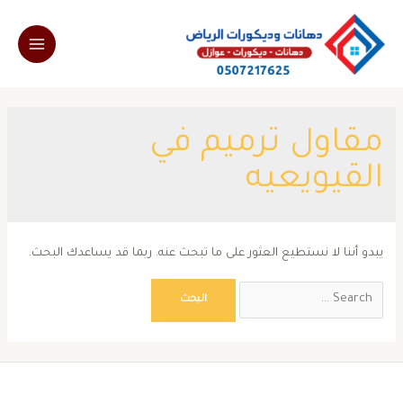
خطي
لى
Main
لمحتوى
Menu
مقاول ترميم في
القيويعيه
يبدو أننا لا نستطيع العثور على ما تبحث عنه. ربما قد يساعدك البحث.
Search
for: