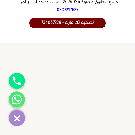
جميع الحقوق محفوظة © 2026 دهانات وديكورات الرياض -
0507217625
تصميم تك مارت - 734057229
جوال
واتساب