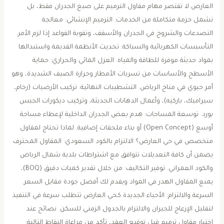
العارض ​لا تقتصر مهام مقاول الترميم على صبغ الجدران فقط، بل
تشمل حزمة متكاملة من الخدمات: ​الترميم الإنشائي: معالجة
التصدعات والشروخ في الجدران والأسقف، وتقوية القواعد إذا لزم الأمر. ​
التأسيسات الكهربائية والسباكة: تحديث الأنظمة القديمة واستبدالها
بمواد حديثة موفرة للطاقة والمياه. ​العزل المائي والحراري: حماية
الأسطح والأساسات من تسربات الأمطار وحرارة الصيف الشديدة، وهو
أمر حيوي في مناخ الرياض. ​التشطيبات النهائية: تركيب الأرضيات (رخام،
سيراميك، باركيه)، وأعمال الدهانات الحديثة، وتركيب ديكورات الجبس
بورد. ​توسعة المساحات: هدم بعض الجدران الداخلية لإعطاء مساحة
أوسع (Open Concept) أو بناء ملحقات إضافية. ​لماذا تحتاج لمقاول
متخصص في حي العارض؟ ​الالتزام بالكود السعودي: المقاول المحترف
يضمن أن كافة التعديلات تتوافق مع اشتراطات بلدية شمال الرياض
والكود العمراني. ​توفير التكاليف: من خلال تقدير كميات دقيق (BOQ)،
يمنع المقاول الهدر في المواد ويقدم لك أفضل جودة مقابل السعر. ​
السرعة والالتزام: الأحياء الجديدة كحي العارض تتطلب سرعة في التنفيذ
لتقليل الإزعاج للجيران والالتزام بالجدول الزمني للسكن. ​نصائح عند
اختيار مقاول ترميم ​قبل توقيع العقد، تأكد من مراعاة النقاط التالية: ​