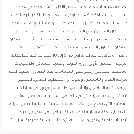
نصيحة ذهبية: لا تنجرف خلف السعر الأقل دائماً؛ الجودة في مواد
التأسيس (السباكة والكهرباء) توفر عليك مبالغ طائلة من الإصلاحات
مستقبلاً. ​معاينة الأعمال السابقة: اطلب رؤية مشاريع نفذها المقاول
في شمال الرياض أو حي العارض تحديداً. ​العقد التفصيلي: يجب أن
يتضمن العقد جدولاً زمنياً، نوعية المواد المستخدمة، وشروط الضمان. ​
الضمان: المقاول الواثق من عمله يمنح ضماناً على أعمال السباكة
والعزل والدهانات لفترات تتراوح بين 5 إلى 10 سنوات. ​كيف تبدأ عملية
الترميم؟ ​الفحص الأولي: زيارة الموقع وتحديد المشاكل والاحتياجات. ​
المخطط الهندسي: رسم تصور للمساحات بعد التعديل. ​التنفيذ: البدء
بمرحلة الهدم والتأسيس، وصولاً إلى التشطيب النهائي. ​التسليم:
مراجعة كافة التفاصيل والتأكد من نظافة الموقع وجاهزيته. ​إذا كنت
تبحث عن تجديد منزلك في حي العارض، ابد الآن بالبحث عن المقاول
المعتمد الذي يجمع بين الخبرة الفنية واللمسة الجمالية ليتحول منزلك
القديم إلى تحفة معمارية تواكب حداثة الرياض. ​هل تفكر في إجراء
ترميمات داخلية (ديكور ودهانات) أم ترميمات إنشائية وخارجية لمنزلك؟