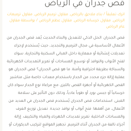
قص جدران في الرياض
اترك تعليقاً
/
بناء ملاحق بالرياض
,
مقاول ترميم الرياض
,
مقاول ترميمات
الرياض
,
مقاول خرسانه الرياض
,
مقاول عظم الرياض
/ بواسطة
مقاول
عام الرياض
قص الجدران: الحل الذكي للتعديل والبناء الحديث يُعد قص الجدران من
الأعمال الأساسية في مجال الترميم والتجديد، حيث يُستخدم لإجراء
تعديلات إنشائية أو معمارية داخل المباني السكنية والتجارية، سواء
لفتح الأبواب والنوافذ أو توسيع المساحات أو تمرير التمديدات الكهربائية
والسباكة بطريقة احترافية وآمنة. ما هو قص الجدران؟ قص الجدران هو
عملية إزالة جزء محدد من الجدار باستخدام معدات خاصة مثل مناشير
القص الكهربائية أو أجهزة القص بالليزر، مع مراعاة نوع الجدار سواء كان
خرسانياً أو جبس بورد أو طوباً عادياً، وذلك دون التأثير على سلامة
المبنى. استخدامات قص الجدران يُستخدم قص الجدران في العديد من
الأعمال، من أهمها: فتح أبواب أو نوافذ جديدة. تعديل توزيع الغرف
والمساحات الداخلية. تمرير تمديدات الكهرباء والمياه والتكييف. إزالة
أجزاء تالفة من الجدران أثناء الترميم. تجهيز المواقع لتركيب الديكورات أو