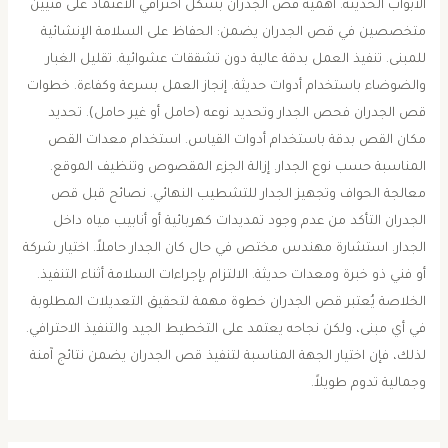
الأبواب الحديثة. أهمية قص الجدران بشكل احترافي الاعتماد على فنيين
متخصصين في قص الجدران يضمن: الحفاظ على السلامة الإنشائية
للمبنى. تنفيذ العمل بدقة عالية دون تشققات عشوائية. تقليل الغبار
والضوضاء باستخدام أدوات حديثة. إنجاز العمل بسرعة وكفاءة. خطوات
قص الجدران فحص الجدار وتحديد نوعه (حامل أو غير حامل). تحديد
مكان القص بدقة باستخدام أدوات القياس. استخدام معدات القص
المناسبة حسب نوع الجدار. إزالة الجزء المقصوص وتنظيف الموقع.
معالجة الحواف وتجهيز الجدار للتشطيب النهائي. نصائح قبل قص
الجدران التأكد من عدم وجود تمديدات كهربائية أو أنابيب مياه داخل
الجدار. استشارة مهندس مختص في حال كان الجدار حاملاً. اختيار شركة
أو فني ذو خبرة ومعدات حديثة. الالتزام بإجراءات السلامة أثناء التنفيذ.
الخلاصة يُعتبر قص الجدران خطوة مهمة لتحقيق التعديلات المطلوبة
في أي مبنى، ولكن نجاحه يعتمد على التخطيط الجيد والتنفيذ الاحترافي.
لذلك، فإن اختيار الجهة المناسبة لتنفيذ قص الجدران يضمن نتائج آمنة
وجمالية تدوم طويلاً.