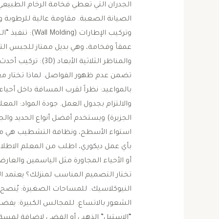
الجدران التي تعطي فخامة الرخام الطبيع
الصيانة الصعبة. ​مقاومة عالية للرطوبة وال
وتركيب الإطارات 
عمقاً وفخامة، وهي بديل ممتاز للجبس التق
والمناظر الثلاثية ال
تضمن عدم ظهور الفواصل. ​لماذا تختار مع
بالمواعيد: نظراً لقرب المسافة داخل أحي
والالتزام بجدول العمل. ​جودة المواد: المع
الجزيرة) ويستخدم أفضل أنواع الحديد والجبس
استواء الأسطح، ونظافة التشطيب هي ما يم
بأي عمل ديكوري، اطلب من المعلم الاطلاع
أو الأحياء المجاورة مثل الياسمين والعا
تختار التصميم المناسب لمنزلك؟ ​يعتمد الاخ
النيوكلاسيك. ​للمساحات الصغيرة: يُنصح باس
الشعور بالاتساع. ​للمجالس الكبيرة: ي
“الاستيل” الذهبي أو الفضي لإضافة لمسة