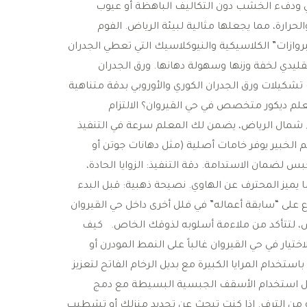
ي ودفء الخشب دون التكاليف الباهظة أو عيوب
حرارة، مما يجعلها مثالية لبيئة الرياض. ​الفوم
(Wall Molding): ​تنفيذ “البروازات” الكلاسيكية والنيوكلاسيك التي تعطي الجدران
ليدي لخفة وزنها وسهولة دهانها. ​ورق الجدران
أبعاد (3D): ​تركيب أحدث تشكيلات ورق الجدران الكوري والأوروبي بدقة متناهية
لم ديكور متخصص في حي القيروان؟ ​الالتزام
اء شمال الرياض، يضمن لك المعلم سرعة في التنفيذ
لم الخبير يوفر خامات أصلية (مثل دهانات جوتن أو
 لضمان الاستدامة. ​دقة التنفيذ: الزوايا الحادة،
يز المحترف عن الهاوي. ​نصيحة ذهبية: قبل البدء
 على “سابقة أعماله” في فلل أخرى داخل حي القيروان
رض، لتتأكد من ملاءمة أسلوبه لذوقك الخاص. ​كيف
تيار في حي القيروان غالباً على النمط المودرن أو
تخدام المرايا الكبيرة مع بديل الرخام الفاتح لتعزيز
فضل استخدام الأسقف الجبسية البسيطة مع دمج
 من الترف. ​إذا كنت تبحث عن تجديد منزلك أو تشطيب