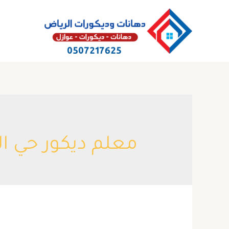
خطي
لى
لمحتوى
معلم ديكور حي ال