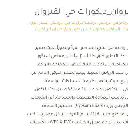
روان_ديكورات حي القيروان
لرخام في الرياض
,
تركيب مرايات في الرياض
,
جبس بورد
ات الرياض
,
مقاول جبس بورد
,
ورق جدران الرياض
/
احدة من أسرع المناطق نمواً وتطوراً، حيث تتميز
هذا التطور خلق طلباً متزايداً على معلمي الديكور
صامتة إلى لوحات فنية تنبض بالفخامة والراحة. ​ ​
 قلب الرياض الحديثة ​يجمع معلم الديكور الناجح في
 الرفيع، حيث يتفهم طبيعة المساحات الواسعة
. لا يقتصر دوره على التنفيذ فقط، بل يمتد ليكون
ي تناسب الإضاءة الطبيعية والمساحة. ​أبرز الخدمات
التي يقدمها معلم الديكور ​تركيب ديكورات الجبس بورد (Gypsum Board): ​تصميم الأسقف
بإنارات مخفية (Strip Lights). ​عمل قواطع جبسية لتقسيم الغرف بشكل عصري. ​تركيب
مكتبات التلفزيون المدمجة بالحائط. ​ديكورات بديل الرخام وبديل الخشب (WPC & PVC): ​تكسيات