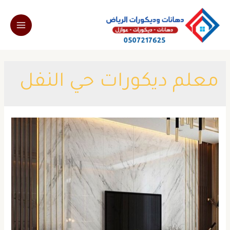
خطي
لى
Main
لمحتوى
Menu
معلم ديكورات حي النفل