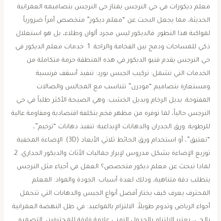
معلم ديكورات في حي النرجس ​يمتاز حي النرجس بتصاميمه العمرانية
الحديثة، مما يجعل البحث عن “معلم ديكور” متخصص أمراً ضرورياً
لمواكبة هذا التطور. فالديكور ليس مجرد ألوان وطلاء، بل هو استغلال
ذكي للمساحات ودمج بين الفخامة والراحة. ​1. خدمات معلم الديكور في
حي النرجس ​يقدم فنيو الديكور في هذه المنطقة حزمة متكاملة من
الخدمات التي تشمل: ​تركيب الجبس بورد: تنفيذ أسقف فرنسية
ومستعارة بتصاميم “مودرن” تتناسب مع المجالس والصالات
المفتوحة. ​بديل الرخام وبديل الخشب: وهي الصيحة الأكثر طلباً في حي
النرجس حالياً، لما توفره من مظهر فخم بتكلفة اقتصادية ومقاومة عالية
للرطوبة. ​ورق الجدران والدهانات الإبداعية: تنفيذ دهانات “ترخيم”،
“تعتيق”، أو استخدام ورق الحائط ثلاثي الأبعاد (3D). ​الإضاءة المخفية:
توزيع الإضاءة بشكل مدروس لإبراز جماليات الأثاث والديكور الجداري. ​2.
لماذا تبحث عن معلم ديكور متخصص؟ ​العمل في أحياء مثل النرجس
يتطلب دقة متناهية، وذلك لعدة أسباب: ​الجودة والمواد: المعلم
المحترف يعرف كيف يختار أفضل أنواع الجبس والدهانات التي تتحمل
أجواء الرياض وتدوم طويلاً. ​الالتزام بالمواعيد: في ظل النهضة العمرانية
بالحي، يعتبر الالتزام بالجدول الزمني علامة فارقة للمحترفين. ​التصميم