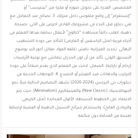
المخصص: القدرة على تحويل صورة أو فكرة من “بينترست” أو
“إنستغرام” إلى واقع ملموس داخل منزلك. ​3. نصائح عند التعامل مع
فني ديكور ​قبل البدء في مشروعك القادم، احرص على الآتي: ​نصيحة
ذهبية: اطلب دائماً مشاهدة “كتالوج” لأعمال سابقة نفذها المعلم في
أحياء قريبة (مثل الياسمين أو العارض) للتأكد من جودة التشطيب
النهائي. ​تحديد الميزانية: ناقش تكلفة المواد مقابل أجور اليد بوضوح. ​
التنسيق اللوني: تأكد من أن لون الجدران يتماشى مع نوعية الأرضيات
(رخام أو باركيه). ​الضمان: ابحث عن المعلم الذي يقدم ضماناً على جودة
التركيب والدهانات ضد التقشر أو التصدع. ​4. التوجهات الحديثة في
ديكورات حي النرجس (2024-2026) ​تشهد التصاميم الحالية ميلاً نحو
النيوكلاسيك (New Classic) والمينيماليزم (Minimalism). حيث يتم
الاعتماد على الخطوط البسيطة، الألوان المحايدة (مثل الكريمي
والرمادي الفاتح)، واستخدام شرائح الاستيل الذهبية أو الفضية لإضافة
لمسة من الفخامة دون مبالغة