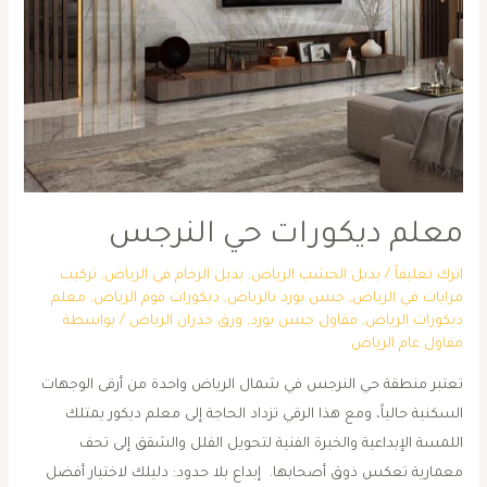
معلم ديكورات حي النرجس
اترك تعليقاً
/
بديل الخشب الرياض
,
بديل الرخام في الرياض
,
تركيب
مرايات في الرياض
,
جبس بورد بالرياض
,
ديكورات فوم الرياض
,
معلم
ديكورات الرياض
,
مقاول جبس بورد
,
ورق جدران الرياض
/ بواسطة
مقاول عام الرياض
تعتبر منطقة حي النرجس في شمال الرياض واحدة من أرقى الوجهات
السكنية حالياً، ومع هذا الرقي تزداد الحاجة إلى معلم ديكور يمتلك
اللمسة الإبداعية والخبرة الفنية لتحويل الفلل والشقق إلى تحف
معمارية تعكس ذوق أصحابها. ​ ​إبداع بلا حدود: دليلك لاختيار أفضل