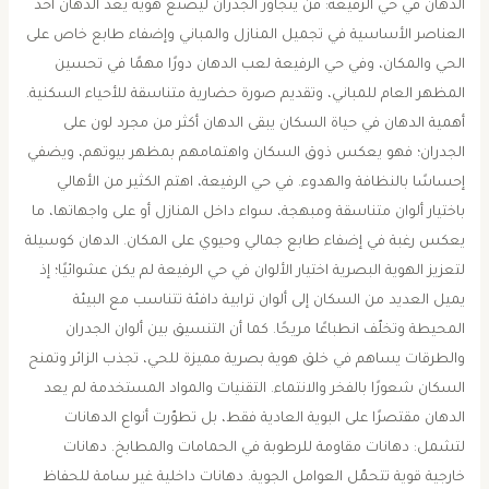
الدهان في حي الرفيعة: فن يتجاوز الجدران ليصنع هوية يُعد الدهان أحد
العناصر الأساسية في تجميل المنازل والمباني وإضفاء طابع خاص على
الحي والمكان، وفي حي الرفيعة لعب الدهان دورًا مهمًا في تحسين
المظهر العام للمباني، وتقديم صورة حضارية متناسقة للأحياء السكنية.
أهمية الدهان في حياة السكان يبقى الدهان أكثر من مجرد لون على
الجدران؛ فهو يعكس ذوق السكان واهتمامهم بمظهر بيوتهم، ويضفي
إحساسًا بالنظافة والهدوء. في حي الرفيعة، اهتم الكثير من الأهالي
باختيار ألوان متناسقة ومبهجة، سواء داخل المنازل أو على واجهاتها، ما
يعكس رغبة في إضفاء طابع جمالي وحيوي على المكان. الدهان كوسيلة
لتعزيز الهوية البصرية اختيار الألوان في حي الرفيعة لم يكن عشوائيًا؛ إذ
يميل العديد من السكان إلى ألوان ترابية دافئة تتناسب مع البيئة
المحيطة وتخلّف انطباعًا مريحًا. كما أن التنسيق بين ألوان الجدران
والطرقات يساهم في خلق هوية بصرية مميزة للحي، تجذب الزائر وتمنح
السكان شعورًا بالفخر والانتماء. التقنيات والمواد المستخدمة لم يعد
الدهان مقتصرًا على البوية العادية فقط، بل تطوّرت أنواع الدهانات
لتشمل: دهانات مقاومة للرطوبة في الحمامات والمطابخ. دهانات
خارجية قوية تتحمّل العوامل الجوية. دهانات داخلية غير سامة للحفاظ