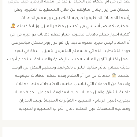
يُعد حي حي أم الحمام من الأحياء الراقية في مدينة الرياض، حيث يحرص
السكان على إبراز جمال منازلهم من خلال التشطيبات المميزة، وعلى
رأسها الدهانات الداخلية والخارجية. لذلك يبرز دور معلم الدهانات
المحترف كعنصر أساسي في تحسين مظهر المنزل وزيادة قيمته.
أهمية اختيار معلم دهانات محترف اختيار معلم دهانات ذو خبرة في حي
أم الحمام ليس مجرد خطوة عادية، بل هو قرار يؤثر بشكل مباشر على
جودة التشطيب النهائي. فالمعلم المتمرس يتميز بـ: الدقة في تنفيذ
العمل اختيار الألوان المناسبة حسب الإضاءة والمساحة استخدام أدوات
حديثة تضمن نتائج مثالية الالتزام بالمواعيد وتسليم العمل في الوقت
المحدد
خدمات في حي أم الحمام يقدم معلم الدهانات مجموعة
واسعة من الخدمات التي تناسب مختلف الاحتياجات، منها: دهانات
داخلية للشقق والفلل دهانات خارجية مقاومة للعوامل الجوية دهانات
ديكورية (بديل الرخام – التعتيق – المؤثرات الحديثة) ترميم الجدران
ومعالجة التشققات قبل الطلاء دهان الأبواب الخشبية والحديدية