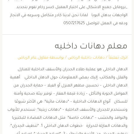
_بروفايل جميع الاشكال على اختيار العميل كسر رخام نقوم بتجديد
الواجهات بدهان البويا لماذا نحن لدينا كادر متكامل وسرعه في الانجاز
ودقه في العمل لتواصل 0507217625
معلم دهانات داخليه
اترك تعليقاً
/
دهانات داخلية الرياض
/ بواسطة
مقاول عام الرياض
الدهان الداخلي هو عملية طلاء الجدران والأسقف الداخلية للمنازل
والفلل والمكاتب. إليك بعض المعلومات حول الدهان الداخلي: أهمية
الدهان الداخلي – تحسين مظهر المنزل أو الفيلا – حماية الجدران من
العوامل الجوية والتآكل – زيادة قيمة العقار – توفير بيئة صحية وآمنة
للسكان أنواع الدهانات الداخلية – *دهانات مائية*: هي الأكثر شيوعًا
وتستخدم للجدران والأسقف الداخلية – *دهانات زيتية*: تستخدم للأبواب
والنوافذ والخشب – *دهانات خاصة*: مثل الدهانات المضادة للبكتيريا
والدهانات العازلة للحرارة خطوات الدهان الداخلي 1. *تنظيف الجدران*: