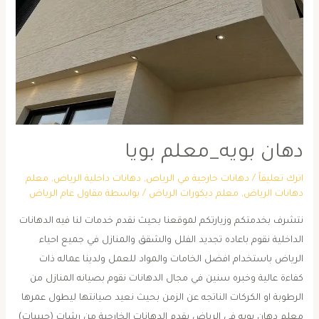
دهان بويه_معلم بويا
اترك تعليقاً
/
دهانات خارجية في الرياض
,
دهانات داخلية الرياض
,
معلم
دهانات الرياض
,
معلم ديكورات الرياض
/ بواسطة
مقاول عام الرياض
نتشرف بخدمتكم وزيارتكم لموقعنا بحيث نقدم خدمات لنا فيه الدهانات
الداخلية نقوم باعاده تجديد الفلل والشقق والمنازل في جميع احياء
الرياض باستخدام افضل الخامات والمواد للعمل ولدينا عماله ذات
كفاءة عالية وخبره سنين في مجال الدهانات نقوم بصيانه المنازل من
الرطوبة او الكركات الناتجه عن الزمن بحيث نعيد صيانتها ليطول عمرها
معلم دهان بويه في الرياض يقدم الدهانات الخارجية من رشات (حبيبات)