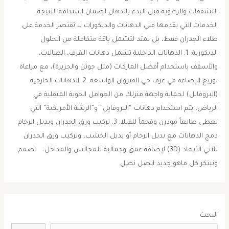
التشققات والرطوبة قبل البدء بالدهان لضمان استدامة النتيجة. ​
الخدمات التي يقدمها فني الدهانات والديكورات ​لا تقتصر الخدمة على
طلاء الجدران فقط، بل تمتد لتشمل باقة متكاملة من الحلول
الديكورية: ​1. الدهانات الداخلية ​تشمل دهانات الغرف، الصالات،
والأسقف باستخدام أفضل الماركات (مثل جوتن والجزيرة)، مع مراعاة
توزيع الإضاءة في غرف حي القيروان الواسعة. ​2. الدهانات الخارجية
(البروفايل) ​لحماية واجهة منزلك من العوامل الجوية المتقلبة في
الرياض، يتم استخدام دهانات “البروفايل” و”الرشة الأمريكية” التي
تعطي طابعاً مودرن وفخماً للفيلا. ​3. تركيب ورق الجدران وبديل الرخام ​
دمج الدهانات مع بديل الرخام أو بديل الخشب، وتركيب ورق الجدران
ثلاثي الأبعاد (3D) لإضافة عمق وجمالية للمجالس والمداخل. نصمم
ونبتكر كل ماهو جديد اتصل نصل
البحث