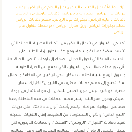
اترك تعليقاً
/
بديل الخشب الرياض
,
بديل الرخام في الرياض
,
تركيب
مرايات في الرياض
,
جبس بورد بالرياض
,
دهانات خارجية في الرياض
,
دهانات داخلية الرياض
,
ديكورات فوم الرياض
,
معلم دهانات الرياض
,
معلم ديكورات الرياض
,
ورق جدران الرياض
/ بواسطة
مقاول عام
الرياض
يُعد حي القيروان في شمال الرياض من الأحياء العصرية الحديثه التي
تشهد نهضة عمرانية واسعة، ومع هذا التطور يزداد الطلب على
اللمسات الفنية التي تحول الجدران الصماء إلى لوحات تنبض بالحياة. هنا
يأتي دور معلم دهانات حي القيروان، الذي يجمع بين الخبرة الطويلة
والذوق الرفيع لتلبية تطلعات سكان الحي الراغبين في الفخامة والجمال.
​لماذا تحتاج إلى معلم دهانات محترف في القيروان؟ ​اختيارك لدهان
محترف ذو خبره ليس مجرد تجميل للمكان، بل هو استثمار في جودة
العيش وطول عمر البناء. يتميز معلم الدهانات في هذه المنطقة بعدة
خصائص: ​مواكبة الموضة: الإلمام بأحدث ألوان عام 2026، مثل درجات
“البيج الدافئ” والألوان المستوحاة من الطبيعة. ​إتقان التقنيات الحديثة:
تنفيذ دهانات “الخيال”، “الروشن”، “الفلفت”، والدهانات الديكورية التي
تعطي ملمس الرخام أو القماش. ​معالجة العيوب: القدرة على معالجة