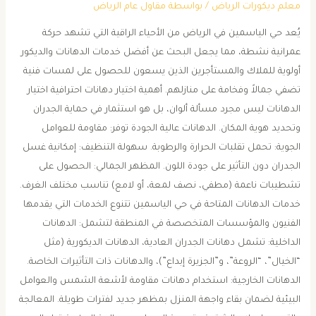
معلم ديكورات الرياض
/ بواسطة
مقاول عام الرياض
​يُعد حي الياسمين في الرياض من الأحياء الراقية التي تشهد حركة
عمرانية نشطة، مما يجعل البحث عن أفضل خدمات الدهانات والديكور
أولوية للملاك والمستأجرين الذين يسعون للحصول على لمسات فنية
تضفي جمالاً وفخامة على منازلهم. ​أهمية اختيار دهانات احترافية ​اختيار
الدهانات ليس مجرد مسألة ألوان، بل هو استثمار في حماية الجدران
وتحديد هوية المكان. الدهانات عالية الجودة توفر: ​مقاومة للعوامل
الجوية: تحمل تقلبات الحرارة والرطوبة. ​سهولة التنظيف: إمكانية غسل
الجدران دون التأثير على جودة اللون. ​المظهر الجمالي: الحصول على
تشطيبات ناعمة (مطفي، نصف لمعة، أو لامع) تناسب مختلف الغرف. ​
خدمات الدهانات المتاحة في حي الياسمين ​تتنوع الخدمات التي يقدمها
الفنيون والمؤسسات المتخصصة في المنطقة لتشمل: ​الدهانات
الداخلية: تشمل دهانات الجدران العادية، الدهانات الديكورية (مثل
“الخيال”، “الروعة”، و”الجزيرة إبداع”)، والدهانات ذات التأثيرات الخاصة. ​
الدهانات الخارجية: استخدام دهانات مقاومة لأشعة الشمس والعوامل
البيئية لضمان بقاء واجهة المنزل بمظهر جديد لفترات طويلة. ​المعالجة