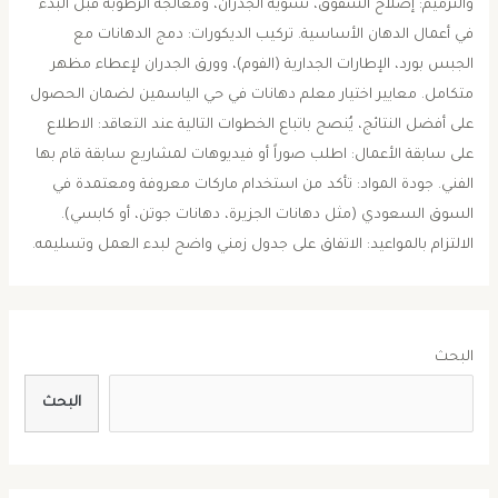
والترميم: إصلاح الشقوق، تسوية الجدران، ومعالجة الرطوبة قبل البدء
في أعمال الدهان الأساسية. ​تركيب الديكورات: دمج الدهانات مع
الجبس بورد، الإطارات الجدارية (الفوم)، وورق الجدران لإعطاء مظهر
متكامل. ​معايير اختيار معلم دهانات في حي الياسمين ​لضمان الحصول
على أفضل النتائج، يُنصح باتباع الخطوات التالية عند التعاقد: ​الاطلاع
على سابقة الأعمال: اطلب صوراً أو فيديوهات لمشاريع سابقة قام بها
الفني. ​جودة المواد: تأكد من استخدام ماركات معروفة ومعتمدة في
السوق السعودي (مثل دهانات الجزيرة، دهانات جوتن، أو كابسي). ​
الالتزام بالمواعيد: الاتفاق على جدول زمني واضح لبدء العمل وتسليمه.
البحث
البحث