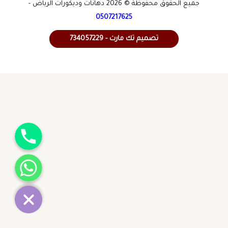
جميع الحقوق محفوظة © 2026 دهانات وديكورات الرياض -
0507217625
تصميم تك مارت - 734057229
جوال
واتساب