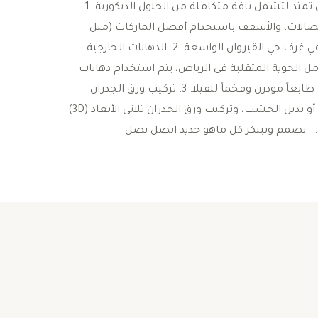
تقتصر الخدمة على طلاء الجدران فقط، بل تمتد لتشمل باقة متكاملة من الحلول الديكورية: ​1.
الصالات، والأسقف باستخدام أفضل الماركات (مثل
جوتن والجزيرة)، مع مراعاة توزيع الإضاءة في غرف حي القيروان الواسعة. ​2. الدهانات الخارجية
مل الجوية المتقلبة في الرياض، يتم استخدام دهانات
“البروفايل” و”الرشة الأمريكية” التي تعطي طابعاً مودرن وفخماً للفيلا. ​3. تركيب ورق الجدران
وبديل الرخام ​دمج الدهانات مع بديل الرخام أو بديل الخشب، وتركيب ورق الجدران ثلاثي الأبعاد (3D)
. نصمم ونبتكر كل ماهو جديد اتصل نصل