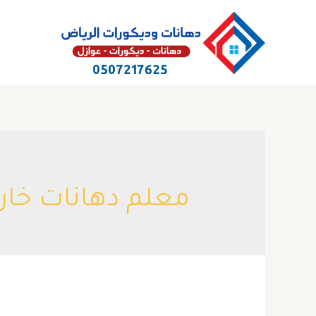
خطي
لى
لمحتوى
معلم دهانات خارج