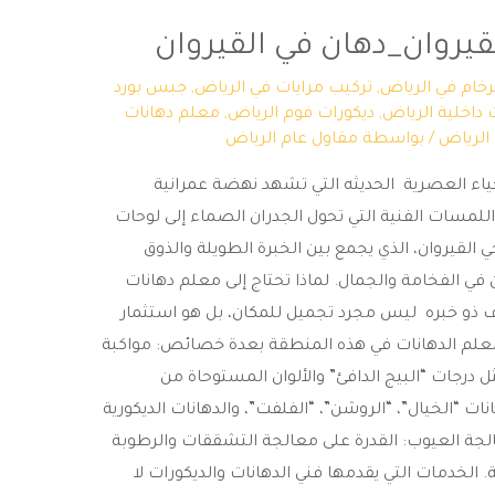
يروان_دهان في القيروان
لرخام في الرياض
,
تركيب مرايات في الرياض
,
جبس بورد
 داخلية الرياض
,
ديكورات فوم الرياض
,
معلم دهانات
الرياض
/ بواسطة
مقاول عام الرياض
حياء العصرية الحديثه التي تشهد نهضة عمرانية
للمسات الفنية التي تحول الجدران الصماء إلى لوحات
ي القيروان، الذي يجمع بين الخبرة الطويلة والذوق
في الفخامة والجمال. ​لماذا تحتاج إلى معلم دهانات
ف ذو خبره ليس مجرد تجميل للمكان، بل هو استثمار
معلم الدهانات في هذه المنطقة بعدة خصائص: ​مواكبة
: الإلمام بأحدث ألوان عام 2026، مثل درجات “البيج الدافئ” والألوان المستوحاة من
انات “الخيال”، “الروشن”، “الفلفت”، والدهانات الديكورية
لجة العيوب: القدرة على معالجة التشققات والرطوبة
​الخدمات التي يقدمها فني الدهانات والديكورات ​لا