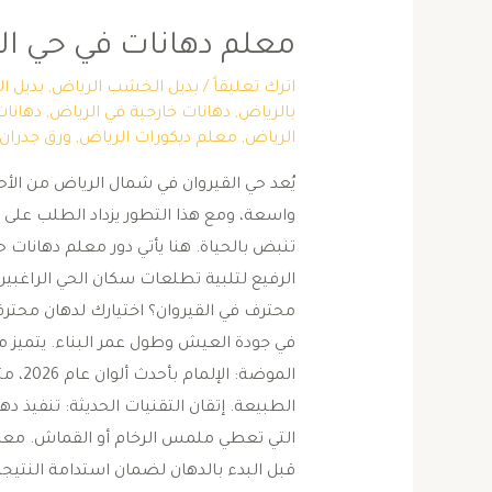
معلم دهانات في حي الق
اترك تعليقاً
/
بديل الخشب الرياض
,
بديل ا
بالرياض
,
دهانات خارجية في الرياض
,
دهانات
الرياض
,
معلم ديكورات الرياض
,
ورق جدران 
يُعد حي القيروان في شمال الرياض من الأ
واسعة، ومع هذا التطور يزداد الطلب على ا
تنبض بالحياة. هنا يأتي دور معلم دهانات ح
الرفيع لتلبية تطلعات سكان الحي الراغبين 
محترف في القيروان؟ ​اختيارك لدهان محتر
في جودة العيش وطول عمر البناء. يتميز 
الموضة
الطبيعة. ​إتقان التقنيات الحديثة: تنفيذ ده
التي تعطي ملمس الرخام أو القماش. ​معا
قبل البدء بالدهان لضمان استدامة النتيجة. 