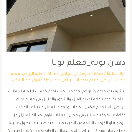
دهان بويه_معلم بويا
اترك تعليقاً
/
دهانات خارجية في الرياض
,
دهانات داخلية الرياض
,
معلم
دهانات الرياض
,
معلم ديكورات الرياض
/ بواسطة
مقاول عام الرياض
نتشرف بخدمتكم وزيارتكم لموقعنا بحيث نقدم خدمات لنا فيه الدهانات
الداخلية نقوم باعاده تجديد الفلل والشقق والمنازل في جميع احياء
الرياض باستخدام افضل الخامات والمواد للعمل ولدينا عماله ذات
كفاءة عالية وخبره سنين في مجال الدهانات نقوم بصيانه المنازل من
الرطوبة او الكركات الناتجه عن الزمن بحيث نعيد صيانتها ليطول عمرها
معلم دهان بويه في الرياض يقدم الدهانات الخارجية من رشات (حبيبات)