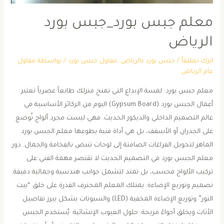
معلم جبس بورد_جبس بورد
الرياض
اترك تعليقاً
/
جبس بورد بالرياض
,
مقاول جبس بورد
/ بواسطة
مقاول
عام الرياض
معلم جبس بورد: لمسة الإبداع التي تمنح منزلك طابعاً عصرياً ​تعتبر
أعمال الجبس بورد (Gypsum Board) اليوم من الركائز الأساسية في
عالم التصميم الداخلي والديكور الحديث. فهي ليست مجرد ألواح تُوضع
على الجدران أو الأسقف، بل هي أداة فنية يطوعها معلم الجبس بورد
الماهر لتحويل الفراغات الصامتة إلى لوحات تنبض بالفخامة والجمال. ​دور
معلم الجبس بورد في التصميم الحديث ​لا تقتصر مهمة الفني على
تركيب الألواح فحسب، بل تمتد لتشمل جوانب هندسية وجمالية دقيقة:
​تصميم وتوزيع الإضاءة: يمتلك المعلم المحترف القدرة على خلق “بيت
النور” وتوزيع الإضاءة المخفية (LED) والسبوتات بشكل يبرز تفاصيل
الأثاث ويخلق أجواءً مريحة. ​حلول العيوب الإنشائية: يُستخدم الجبس