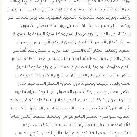
بورد بذكاء لإخفاء التمديدات الكهربائية، مواسير التكييف، أو أي نتوءات
في الأسقف الأصلية. ​التقسيم الجمالي: القدرة على إنشاء قواطع جدارية
وأرفف ديكورية بديلة للمكتبات الخشبية التقليدية، مما يوفر مساحة أكبر
وتكلفة أقل. ​مميزات ديكورات الجبس بورد ​لماذا يفضل الكثيرون
الاعتماد على الجبس بورد في منازلهم ومكاتبهم؟ ​السرعة والسهولة:
مقارنة بأعمال الجبس التقليدي (البلدي)، يتميز الجبس بورد بسرعة
التنفيذ ونظافة المكان أثناء العمل. ​خفة الوزن: لا يشكل عبئاً ثقلاً على
هيكل المبنى، مما يجعله آمناً ومثالياً للترميمات. ​تعدد الوظائف: يتوفر
بأنواع مقاومة للرطوبة (للمطابخ والحمامات) وأنواع مقاومة للحريق. ​
سهولة الصيانة: في حال الحاجة للوصول إلى التمديدات خلفه، يمكن
قصه وإعادة ترميمه بسهولة دون تشويه المنظر العام. ​كيف تختار
أفضل معلم جبس بورد؟ ​لضمان الحصول على نتيجة احترافية تدوم
لسنوات دون تشققات، يجب مراعاة المعايير التالية عند التعاقد: ​الخبرة
في “الفنش” (التشطيب): جودة الجبس تظهر في الصنفرة والمعالجة
النهائية للفواصل؛ المعلم الماهر هو من يسلمك سطحاً أملس تماماً
كأنه قطعة واحدة. ​استخدام مواد عالية الجودة: التأكد من جودة
الشاسيهات المعدنية (الأوميجا والزوايا) التي تحمل الألواح، لضمان