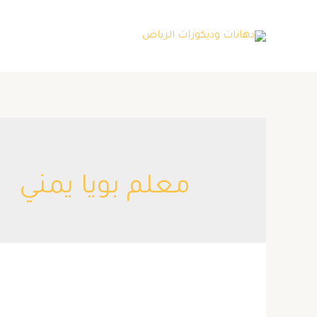
خطي
لى
لمحتوى
معلم بويا يمني