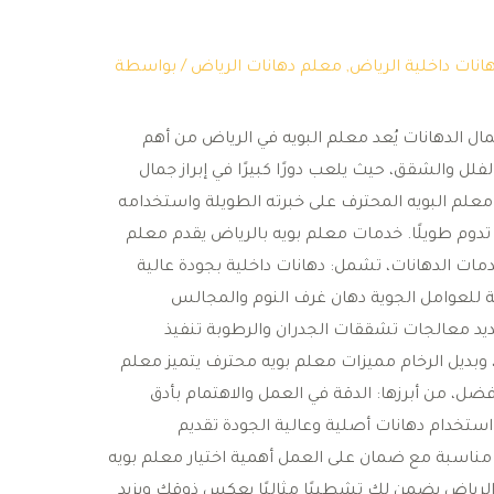
انات داخلية الرياض
,
معلم دهانات الرياض
/ بواسطة
ال الدهانات يُعد معلم البويه في الرياض من أهم
ل والشقق، حيث يلعب دورًا كبيرًا في إبراز جمال
معلم البويه المحترف على خبرته الطويلة واستخدامه
 تدوم طويلًا. خدمات معلم بويه بالرياض يقدم معلم
ات الدهانات، تشمل: دهانات داخلية بجودة عالية
للعوامل الجوية دهان غرف النوم والمجالس
د معالجات تشققات الجدران والرطوبة تنفيذ
ق، وبديل الرخام مميزات معلم بويه محترف يتميز معلم
فضل، من أبرزها: الدقة في العمل والاهتمام بأدق
ز استخدام دهانات أصلية وعالية الجودة تقديم
ر مناسبة مع ضمان على العمل أهمية اختيار معلم بويه
الرياض يضمن لك تشطيبًا مثاليًا يعكس ذوقك ويزيد