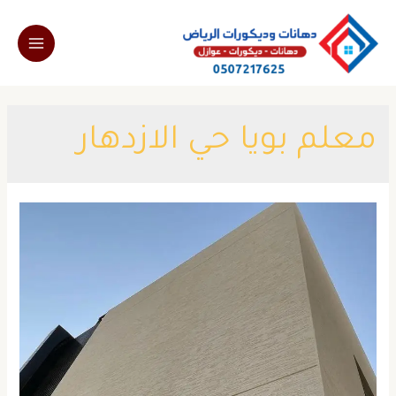
خطي
لى
Main
لمحتوى
Menu
معلم بويا حي الازدهار