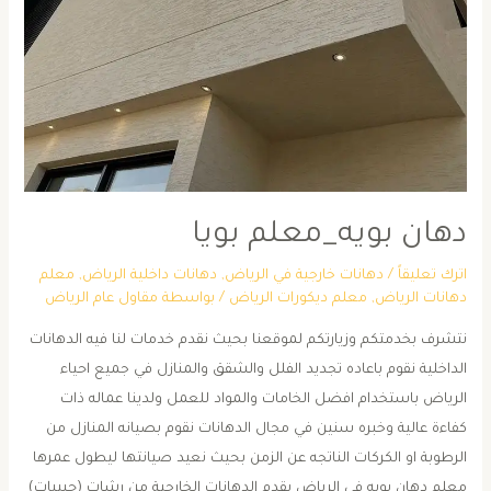
دهان بويه_معلم بويا
اترك تعليقاً
/
دهانات خارجية في الرياض
,
دهانات داخلية الرياض
,
معلم
دهانات الرياض
,
معلم ديكورات الرياض
/ بواسطة
مقاول عام الرياض
نتشرف بخدمتكم وزيارتكم لموقعنا بحيث نقدم خدمات لنا فيه الدهانات
الداخلية نقوم باعاده تجديد الفلل والشقق والمنازل في جميع احياء
الرياض باستخدام افضل الخامات والمواد للعمل ولدينا عماله ذات
كفاءة عالية وخبره سنين في مجال الدهانات نقوم بصيانه المنازل من
الرطوبة او الكركات الناتجه عن الزمن بحيث نعيد صيانتها ليطول عمرها
معلم دهان بويه في الرياض يقدم الدهانات الخارجية من رشات (حبيبات)