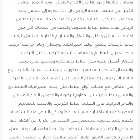
وضمان متانتها وجودتها على المدى الطويل . ومع التطور العمراني
الكبير الذي تشهده مدينة الرياض، ازدادت الحاجة إلى معلمي بلاط
محترفين يمتلكون الخبرة والدقة في التنفيذ. خدمات معلم بلاط في
الرياض يقدم معلم البلاط مجموعة واسعة من الخدمات التي تلبي
احتياجات المنازل والفلل والشقق والمشاريع التجارية، وتشمل: تركيب
بلاط الأرضيات بجميع أنواعه (سيراميك، بورسلان، رخام، جرانيت) تركيب
بلاط الجدران للمطابخ والحمامات تسوية الأرضيات قبل التركيب
لضمان أفضل نتيجة قص البلاط بدقة عالية وتناسق مثالي ترميم
واستبدال البلاط التالف تنفيذ الديكورات والنقشات الحديثة بالبلاط أنواع
البلاط التي يعمل بها معلم البلاط يتميز معلم بلاط بالرياض بالقدرة
على التعامل مع مختلف أنواع البلاط، مثل: بلاط السيراميك الاقتصادي
والعملي بلاط البورسلان المقاوم للرطوبة والخدوش الرخام الطبيعي
والفاخر الجرانيت عالي الصلابة البلاط المزخرف والحديث للتصاميم
العصرية مميزات اختيار معلم بلاط محترف في الرياض عند الاستعانة
بمعلم بلاط محترف، ستحصل على العديد من المزايا، من أهمها: دقة
عالية في التركيب والمحاذاة استخدام أدوات حديثة لضمان جودة العمل
الالتزام بالمواعيد المتفق عليها أسعار مناسبة وخيارات متعددة تناسب