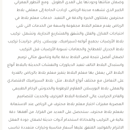
وضمان متانتها وجودتها على المدى الطويل . ومع التطور العمراني
الكبير الذي تشهده مدينة الرياض، ازدادت الحاجة إلى معلمي بلاط
محترفين يمتلكون الخبرة والدقة في التنفيذ. خدمات معلم بلاط في
الرياض يقدم معلم البلاط مجموعة واسعة من الخدمات التي تلبي
احتياجات المنازل والفلل والشقق والمشاريع التجارية، وتشمل: تركيب
بلاط الأرضيات بجميع أنواعه (سيراميك، بورسلان، رخام، جرانيت) تركيب
بلاط الجدران للمطابخ والحمامات تسوية الأرضيات قبل التركيب
لضمان أفضل نتيجة قص البلاط بدقة عالية وتناسق مثالي ترميم
واستبدال البلاط التالف تنفيذ الديكورات والنقشات الحديثة بالبلاط أنواع
البلاط التي يعمل بها معلم البلاط يتميز معلم بلاط بالرياض بالقدرة
على التعامل مع مختلف أنواع البلاط، مثل: بلاط السيراميك الاقتصادي
والعملي بلاط البورسلان المقاوم للرطوبة والخدوش الرخام الطبيعي
والفاخر الجرانيت عالي الصلابة البلاط المزخرف والحديث للتصاميم
العصرية مميزات اختيار معلم بلاط محترف في الرياض عند الاستعانة
بمعلم بلاط محترف، ستحصل على العديد من المزايا، من أهمها: دقة
عالية في التركيب والمحاذاة استخدام أدوات حديثة لضمان جودة العمل
الالتزام بالمواعيد المتفق عليها أسعار مناسبة وخيارات متعددة تناسب