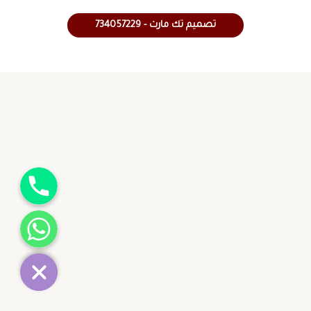
تصميم تك مارت - 734057229
جوال
واتساب