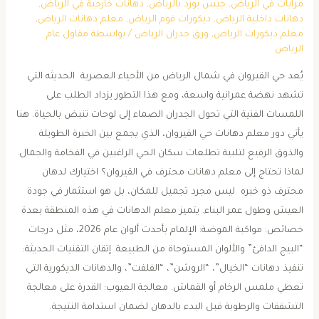
مرايات في الرياض
,
جبس بورد بالرياض
,
دهانات خارجية في الرياض
,
دهانات داخلية الرياض
,
ديكورات فوم الرياض
,
معلم دهانات الرياض
,
معلم ديكورات الرياض
,
ورق جدران الرياض
/ بواسطة
مقاول عام
الرياض
يُعد حي القيروان في شمال الرياض من الأحياء العصرية الحديثه التي
تشهد نهضة عمرانية واسعة، ومع هذا التطور يزداد الطلب على
اللمسات الفنية التي تحول الجدران الصماء إلى لوحات تنبض بالحياة. هنا
يأتي دور معلم دهانات حي القيروان، الذي يجمع بين الخبرة الطويلة
والذوق الرفيع لتلبية تطلعات سكان الحي الراغبين في الفخامة والجمال.
​لماذا تحتاج إلى معلم دهانات محترف في القيروان؟ ​اختيارك لدهان
محترف ذو خبره ليس مجرد تجميل للمكان، بل هو استثمار في جودة
العيش وطول عمر البناء. يتميز معلم الدهانات في هذه المنطقة بعدة
خصائص: ​مواكبة الموضة: الإلمام بأحدث ألوان عام 2026، مثل درجات
“البيج الدافئ” والألوان المستوحاة من الطبيعة. ​إتقان التقنيات الحديثة:
تنفيذ دهانات “الخيال”، “الروشن”، “الفلفت”، والدهانات الديكورية التي
تعطي ملمس الرخام أو القماش. ​معالجة العيوب: القدرة على معالجة
التشققات والرطوبة قبل البدء بالدهان لضمان استدامة النتيجة. ​