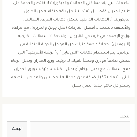
الخدمات التي يقدمها فني الدهانات والديكورات ​لا تقتصر الخدمة على
طلاء الجدران فقط، بل تمتد لتشمل باقة متكاملة من الحلول
الديكورية: ​1. الدهانات الداخلية ​تشمل دهانات الغرف، الصالات،
والأسقف باستخدام أفضل الماركات (مثل جوتن والجزيرة)، مع مراعاة
توزيع الإضاءة في غرف حي القيروان الواسعة. ​2. الدهانات الخارجية
(البروفايل) ​لحماية واجهة منزلك من العوامل الجوية المتقلبة في
الرياض، يتم استخدام دهانات “البروفايل” و”الرشة الأمريكية” التي
تعطي طابعاً مودرن وفخماً للفيلا. ​3. تركيب ورق الجدران وبديل الرخام ​
دمج الدهانات مع بديل الرخام أو بديل الخشب، وتركيب ورق الجدران
ثلاثي الأبعاد (3D) لإضافة عمق وجمالية للمجالس والمداخل. نصمم
ونبتكر كل ماهو جديد اتصل نصل
البحث
البحث