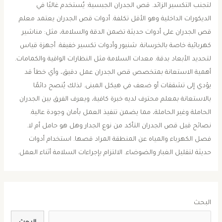
لتجنب التكسير الزائد. قص الجدران الجبسية: يُستخدم غالبًا في
الديكورات الداخلية وهو الأقل تكلفة. أدوات قص الجدران يعتمد معلم
قص الجدران على أدوات حديثة تضمن الدقة والسلامة، مثل: مناشير
كهربائية خاصة بالخرسانة. شنيور وأدوات تكسير خفيفة. أجهزة قياس
لتحديد الأبعاد بدقة. معدات السلامة مثل النظارات الواقية والكمامات.
أهمية الاستعانة بمتخصص قص الجدران عمل دقيق، وأي خطأ قد
يؤدي إلى تشققات أو ضعف في هيكل المبنى. لذلك يُنصح دائمًا
بالاستعانة بمعلم محترف لديه خبرة كافية، ويعرف الفرق بين الجدران
الحاملة وغير الحاملة، مما يضمن تنفيذ العمل بأمان وجودة عالية.
نصائح قبل قص الجدران التأكد من نوع الجدار وهل هو حامل أم لا.
فصل الكهرباء والمياه عن المنطقة المراد قصها. استخدام أدوات
حديثة لتقليل الغبار والضوضاء. الالتزام بإجراءات السلامة أثناء العمل.
البحث