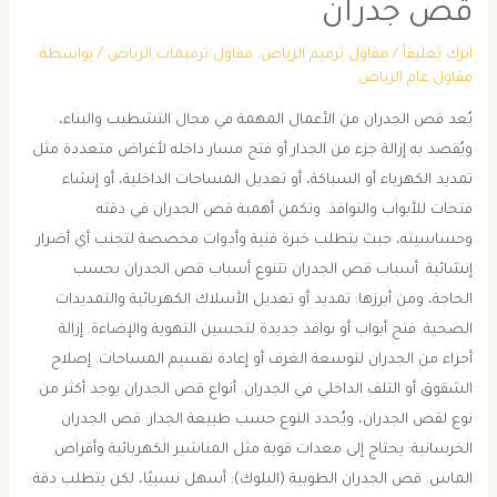
قص جدران
اترك تعليقاً
/
مقاول ترميم الرياض
,
مقاول ترميمات الرياض
/ بواسطة
مقاول عام الرياض
يُعد قص الجدران من الأعمال المهمة في مجال التشطيب والبناء،
ويُقصد به إزالة جزء من الجدار أو فتح مسار داخله لأغراض متعددة مثل
تمديد الكهرباء أو السباكة، أو تعديل المساحات الداخلية، أو إنشاء
فتحات للأبواب والنوافذ. وتكمن أهمية قص الجدران في دقته
وحساسيته، حيث يتطلب خبرة فنية وأدوات مخصصة لتجنب أي أضرار
إنشائية. أسباب قص الجدران تتنوع أسباب قص الجدران بحسب
الحاجة، ومن أبرزها: تمديد أو تعديل الأسلاك الكهربائية والتمديدات
الصحية. فتح أبواب أو نوافذ جديدة لتحسين التهوية والإضاءة. إزالة
أجزاء من الجدران لتوسعة الغرف أو إعادة تقسيم المساحات. إصلاح
الشقوق أو التلف الداخلي في الجدران. أنواع قص الجدران يوجد أكثر من
نوع لقص الجدران، ويُحدد النوع حسب طبيعة الجدار: قص الجدران
الخرسانية: يحتاج إلى معدات قوية مثل المناشير الكهربائية وأقراص
الماس. قص الجدران الطوبية (البلوك): أسهل نسبيًا، لكن يتطلب دقة