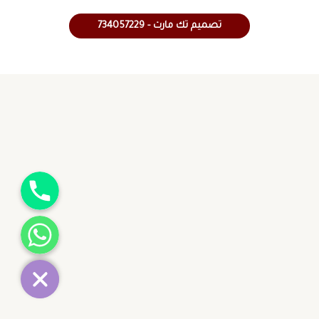
تصميم تك مارت - 734057229
جوال
واتساب