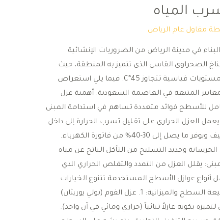
رب المياه
طة
مقاول عام الرياض
بناء في مدينة الرياض من الضروريات الإنشائية
ناخ الصحراوي القاسي الذي تتميز به المنطقة، حيث
تصل درجات الحرارة في فصل الصيف إلى مستويات قياسية تتجاوز 45°C. ​فيما يلي استعراض
عايير المتبعة في العاصمة السعودية. ​أهمية عزل
كامل للأسطح فوائد متعددة تساهم في استدامة المبنى
عمل العزل الحراري على تقليل تسرب الحرارة إلى داخل
المبنى، مما يقلل الضغط على أجهزة التكييف ويوفر ما يصل إلى 30-40% من فاتورة الكهرباء. ​
 الخرسانة وحديد التسليح من التآكل الناتج عن مياه
مبنى: يقلل العزل من التمدد والتقلص الحراري الذي
واع عوازل الأسطح المستخدمة ​تتنوع الخيارات
المتاحة في السوق السعودي بناءً على طبيعة السطح والميزانية: ​1. عزل الفوم (بولي يوريثان) ​
تميزه بكونه عازلاً ثنائياً (حراري ومائي في آن واحد). ​