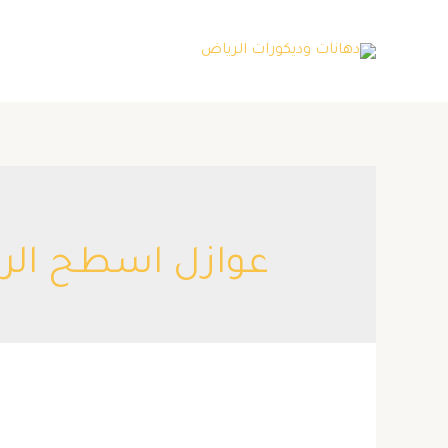
خطي
لى
لمحتوى
عوازل اسطح الر