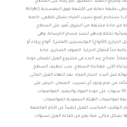
، وسريع التنفيذ. ​التطبيق: يتم رشه على السطح
بسماكات مختلفة (غالباً 3 أو 5 سم) ثم يُغطى بطبقة حماية من الأشعة فوق البنفسجية (Acrylic
ائف والدهانات) ​يستخدم لمنع تسرب المياه بشكل قطعي، خاصة
لفة من مادة مشتقة من البترول تُفرد على السطح
كيميائية تخلط وتدهن لتسد مسام الخرسانة، وهي
لخزانات والأسطح المبلطة. ​3. العزل الحراري (الألواح) ​البوليسترين (الفلين): ألواح زرقاء أو
ية جداً لانتقال الحرارة. ​الصوف الصخري: مادة
ممتازاً. ​نصائح عند البدء في مشروع العزل ​لضمان جودة
مراعاة الآتي: ​معالجة السطح: يجب تنظيف السطح
ئه قبل البدء. ​اختبار المياه: بعد انتهاء العزل المائي،
ح بالماء لمدة 48 ساعة للتأكد من عدم وجود أي تسريب. ​الضمان: احرص على
التعاقد مع شركات تمنح ضماناً لا يقل عن 10 سنوات على جودة المواد والتنفيذ. ​المواصفات
ابقة لمواصفات الهيئة السعودية للمواصفات
SAS). ​ملاحظة: اختيار التوقيت المناسب للعزل (بعيداً عن الأيام العاصفة
 بشكل مثالي، مما يعزز من كفاءة العزل لسنوات