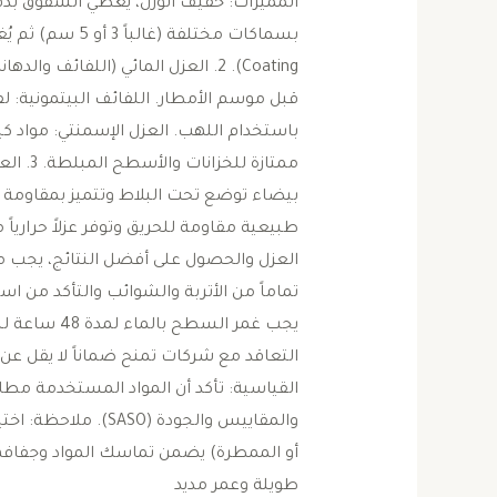
المميزات: خفيف الوزن، يغطي الشقوق بدقة
Coating). ​2. العزل المائي (اللف
قبل موسم الأمطار. ​اللفائف البيتمونية: 
باستخدام اللهب. ​العزل الإسمنتي: مواد 
ممتازة ل
بيضاء توضع تحت البلاط وتتميز بمقاومة عال
طبيعية مقاومة للحريق وتوفر عزلاً حرارياً 
العزل والحصول على أفضل النتائج، يجب 
تماماً من الأتربة والشوائب والتأكد من استوا
يجب غمر السط
القياسية: تأكد أن المواد المستخدمة مط
والمقاييس والجودة (O
أو الممطرة) يضمن تماسك المواد وجفافها
طويلة وعمر مديد