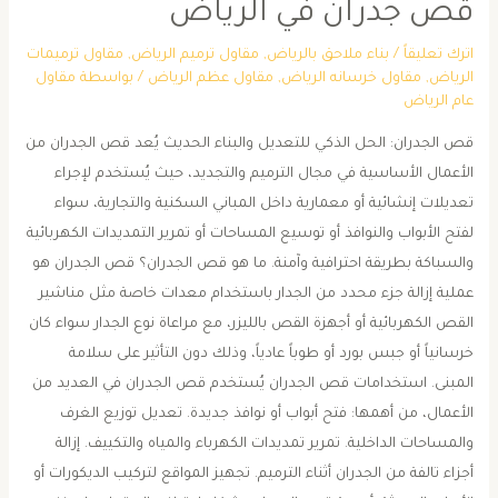
قص جدران في الرياض
اترك تعليقاً
/
بناء ملاحق بالرياض
,
مقاول ترميم الرياض
,
مقاول ترميمات
الرياض
,
مقاول خرسانه الرياض
,
مقاول عظم الرياض
/ بواسطة
مقاول
عام الرياض
قص الجدران: الحل الذكي للتعديل والبناء الحديث يُعد قص الجدران من
الأعمال الأساسية في مجال الترميم والتجديد، حيث يُستخدم لإجراء
تعديلات إنشائية أو معمارية داخل المباني السكنية والتجارية، سواء
لفتح الأبواب والنوافذ أو توسيع المساحات أو تمرير التمديدات الكهربائية
والسباكة بطريقة احترافية وآمنة. ما هو قص الجدران؟ قص الجدران هو
عملية إزالة جزء محدد من الجدار باستخدام معدات خاصة مثل مناشير
القص الكهربائية أو أجهزة القص بالليزر، مع مراعاة نوع الجدار سواء كان
خرسانياً أو جبس بورد أو طوباً عادياً، وذلك دون التأثير على سلامة
المبنى. استخدامات قص الجدران يُستخدم قص الجدران في العديد من
الأعمال، من أهمها: فتح أبواب أو نوافذ جديدة. تعديل توزيع الغرف
والمساحات الداخلية. تمرير تمديدات الكهرباء والمياه والتكييف. إزالة
أجزاء تالفة من الجدران أثناء الترميم. تجهيز المواقع لتركيب الديكورات أو