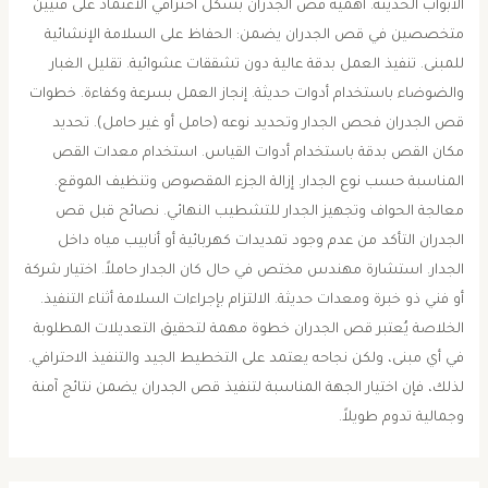
الأبواب الحديثة. أهمية قص الجدران بشكل احترافي الاعتماد على فنيين
متخصصين في قص الجدران يضمن: الحفاظ على السلامة الإنشائية
للمبنى. تنفيذ العمل بدقة عالية دون تشققات عشوائية. تقليل الغبار
والضوضاء باستخدام أدوات حديثة. إنجاز العمل بسرعة وكفاءة. خطوات
قص الجدران فحص الجدار وتحديد نوعه (حامل أو غير حامل). تحديد
مكان القص بدقة باستخدام أدوات القياس. استخدام معدات القص
المناسبة حسب نوع الجدار. إزالة الجزء المقصوص وتنظيف الموقع.
معالجة الحواف وتجهيز الجدار للتشطيب النهائي. نصائح قبل قص
الجدران التأكد من عدم وجود تمديدات كهربائية أو أنابيب مياه داخل
الجدار. استشارة مهندس مختص في حال كان الجدار حاملاً. اختيار شركة
أو فني ذو خبرة ومعدات حديثة. الالتزام بإجراءات السلامة أثناء التنفيذ.
الخلاصة يُعتبر قص الجدران خطوة مهمة لتحقيق التعديلات المطلوبة
في أي مبنى، ولكن نجاحه يعتمد على التخطيط الجيد والتنفيذ الاحترافي.
لذلك، فإن اختيار الجهة المناسبة لتنفيذ قص الجدران يضمن نتائج آمنة
وجمالية تدوم طويلاً.