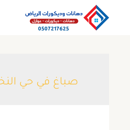
خطي
لى
لمحتوى
صباغ في حي النخ