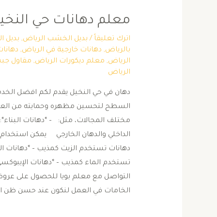
معلم دهانات حي النخي
اترك تعليقاً
/
بديل الخشب الرياض
,
بديل ا
بالرياض
,
دهانات خارجية في الرياض
,
دهانات
الرياض
,
معلم ديكورات الرياض
,
مقاول جبس
الرياض
دهان في حي النخيل يقدم لكم افضل الخدم
السطح لتحسين مظهره وحمايته من العوام
مختلف المجالات، مثل: – *دهانات البناء*: 
الداخلي والدهان الخارجي يمكن استخدام أن
دهانات تستخدم الزيت كمذيب – *دهانات البل
تستخدم الماء كمذيب – *دهانات الإيبوكس
التواصل مع معلم بويا للحصول على عروض 
الخامات في العمل لنكون عند حسن ظن ا