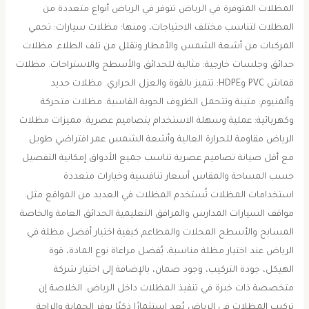
المظلات المتوفرة في الرياض تتوفر في الرياض أنواع متعددة من
المظلات لتناسب مختلف الاحتياجات، ومنها: مظلات سيارات: تحمي
المركبات من أشعة الشمس والأمطار وتقلل من تلف الطلاء. مظلات
حدائق وجلسات خارجية: مثالية للحدائق والأسطح والاستراحات. مظلات
قماش PVC وHDPE: تتميز بالقوة والعزل الحراري. مظلات حديد
وألمنيوم: متينة وتتحمل الظروف الجوية القاسية. مظلات متحركة
وكهربائية: عملية وسهلة الاستخدام بتصاميم عصرية. مميزات مظلات
الرياض مقاومة للحرارة العالية وأشعة الشمس عمر افتراضي طويل
مع أقل صيانة تصاميم عصرية تناسب جميع الأذواق إمكانية التفصيل
حسب المساحة والمقاس أسعار تنافسية وخيارات متعددة
استخدامات المظلات تُستخدم المظلات في العديد من المواقع مثل:
مواقف السيارات المدارس والمرافق التعليمية الحدائق العامة والخاصة
المسابح والأسطح المحلات والمطاعم كيفية اختيار أفضل مظلة في
الرياض عند اختيار مظلة مناسبة، يُفضل مراعاة نوع المادة، قوة
الهيكل، جودة التركيب، وجود ضمان، بالإضافة إلى اختيار شركة
متخصصة ذات خبرة في تنفيذ المظلات داخل الرياض. الخلاصة إن
تركيب المظلات في الرياض يُعد استثمارًا ذكيًا يوفر الحماية والراحة