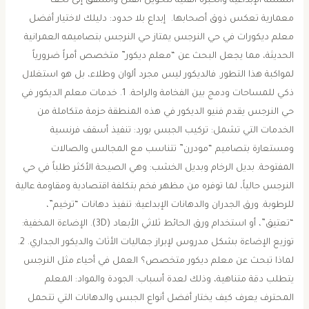
اللمسة الإبداعية والخبرة الفنية لتحويل الفلل والشقق إلى تحف
معمارية تعكس ذوق أصحابها. ​ ​إبداع بلا حدود: دليلك لاختيار أفضل
معلم ديكورات في حي النرجس ​يمتاز حي النرجس بتصاميمه العمرانية
الحديثة، مما يجعل البحث عن “معلم ديكور” متخصص أمراً ضرورياً
لمواكبة هذا التطور. فالديكور ليس مجرد ألوان وطلاء، بل هو استغلال
ذكي للمساحات ودمج بين الفخامة والراحة. ​1. خدمات معلم الديكور في
حي النرجس ​يقدم فنيو الديكور في هذه المنطقة حزمة متكاملة من
الخدمات التي تشمل: ​تركيب الجبس بورد: تنفيذ أسقف فرنسية
ومستعارة بتصاميم “مودرن” تتناسب مع المجالس والصالات
المفتوحة. ​بديل الرخام وبديل الخشب: وهي الصيحة الأكثر طلباً في حي
النرجس حالياً، لما توفره من مظهر فخم بتكلفة اقتصادية ومقاومة عالية
للرطوبة. ​ورق الجدران والدهانات الإبداعية: تنفيذ دهانات “ترخيم”،
“تعتيق”، أو استخدام ورق الحائط ثلاثي الأبعاد (3D). ​الإضاءة المخفية:
توزيع الإضاءة بشكل مدروس لإبراز جماليات الأثاث والديكور الجداري. ​2.
لماذا تبحث عن معلم ديكور متخصص؟ ​العمل في أحياء مثل النرجس
يتطلب دقة متناهية، وذلك لعدة أسباب: ​الجودة والمواد: المعلم
المحترف يعرف كيف يختار أفضل أنواع الجبس والدهانات التي تتحمل