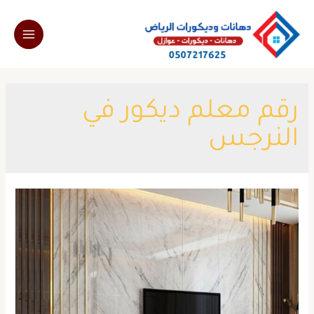
خطي
لى
Main
لمحتوى
Menu
رقم معلم ديكور في
النرجس