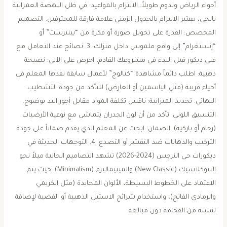
أجواء الرياض وتدوم طويلاً. ​الالتزام بالمواعيد: في ظل النهضة العمرانية
بالحي، يعتبر الالتزام بالجدول الزمني علامة فارقة للمحترفين. ​التصميم
المخصص: القدرة على تحويل صورة أو فكرة من “بينترست” أو
“إنستغرام” إلى واقع ملموس داخل منزلك. ​3. نصائح عند التعامل مع
فني ديكور ​قبل البدء في مشروعك القادم، احرص على الآتي: ​نصيحة
ذهبية: اطلب دائماً مشاهدة “كتالوج” لأعمال سابقة نفذها المعلم في
أحياء قريبة (مثل الياسمين أو العارض) للتأكد من جودة التشطيب
النهائي. ​تحديد الميزانية: ناقش تكلفة المواد مقابل أجور اليد بوضوح. ​
التنسيق اللوني: تأكد من أن لون الجدران يتماشى مع نوعية الأرضيات
(رخام أو باركيه). ​الضمان: ابحث عن المعلم الذي يقدم ضماناً على جودة
التركيب والدهانات ضد التقشر أو التصدع. ​4. التوجهات الحديثة في
ديكورات حي النرجس (2024-2026) ​تشهد التصاميم الحالية ميلاً نحو
النيوكلاسيك (New Classic) والمينيماليزم (Minimalism). حيث يتم
الاعتماد على الخطوط البسيطة، الألوان المحايدة (مثل الكريمي
والرمادي الفاتح)، واستخدام شرائح الاستيل الذهبية أو الفضية لإضافة
لمسة من الفخامة دون مبالغة