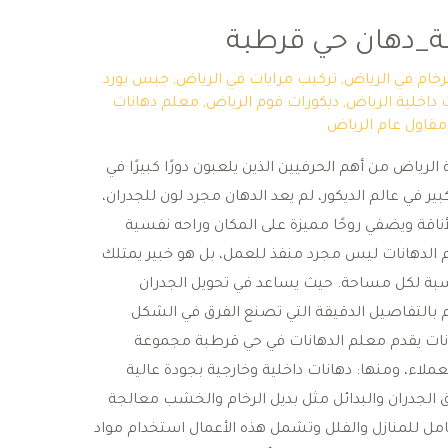
ة_دهان حي قرطبة
لرخام في الرياض
,
تركيب مرايات في الرياض
,
جبس بورد
 داخلية الرياض
,
ديكورات فوم الرياض
,
معلم دهانات
مقاول عام الرياض
لرياض من أهم الحرفيين الذين يلعبون دورًا كبيرًا في
كبير في عالم الديكور، لم يعد الدهان مجرد لون للجدران،
ناقة ويضفي روحًا مميزة على المكان وراحه نفسية
الدهانات ليس مجرد منفذ للعمل، بل هو خبير يمتلك
ناسبة لكل مساحة. حيث يساعد في تحويل الجدران
 بالتفاصيل الدقيقة التي تصنع الفرق في الشكل
هانات يقدم معلم الدهانات في حي قرطبة مجموعة
ملاء، ومنها: دهانات داخلية وخارجية بجودة عالية
رق الجدران والبدائل مثل بديل الرخام والخشب معالجة
ل للمنازل والفلل وتشمل هذه الأعمال استخدام مواد