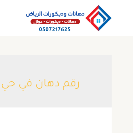
خطي
لى
لمحتوى
رقم دهان في حي 