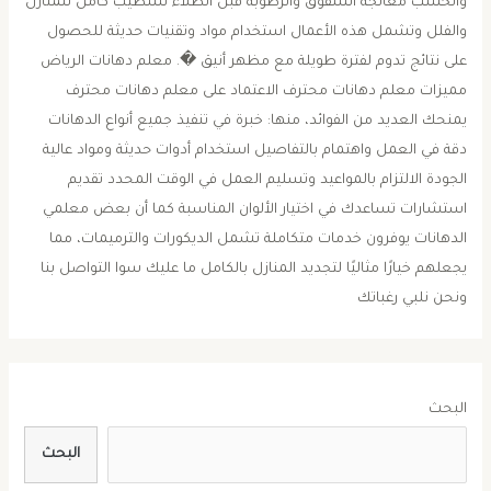
والخشب معالجة الشقوق والرطوبة قبل الطلاء تشطيب كامل للمنازل
والفلل وتشمل هذه الأعمال استخدام مواد وتقنيات حديثة للحصول
على نتائج تدوم لفترة طويلة مع مظهر أنيق �. معلم دهانات الرياض
مميزات معلم دهانات محترف الاعتماد على معلم دهانات محترف
يمنحك العديد من الفوائد، منها: خبرة في تنفيذ جميع أنواع الدهانات
دقة في العمل واهتمام بالتفاصيل استخدام أدوات حديثة ومواد عالية
الجودة الالتزام بالمواعيد وتسليم العمل في الوقت المحدد تقديم
استشارات تساعدك في اختيار الألوان المناسبة كما أن بعض معلمي
الدهانات يوفرون خدمات متكاملة تشمل الديكورات والترميمات، مما
يجعلهم خيارًا مثاليًا لتجديد المنازل بالكامل ما عليك سوا التواصل بنا
ونحن نلبي رغباتك
البحث
البحث