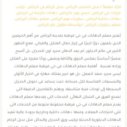
اترك تعليقاً
/
بديل الخشب الرياض
,
بديل الرخام في الرياض
,
تركيب
مرايات في الرياض
,
جبس بورد بالرياض
,
دهانات خارجية في الرياض
,
دهانات داخلية الرياض
,
ديكورات فوم الرياض
,
معلم دهانات الرياض
,
معلم ديكورات الرياض
/ بواسطة
مقاول عام الرياض
يُعتبر معلم الدهانات في حي قرطبة بمدينة الرياض من أهم الحرفيين
الذين يلعبون دورًا كبيرًا في إبراز جمال المنازل والمباني. فمع التطور
الكبير في عالم الديكور، لم يعد الدهان مجرد لون للجدران، بل أصبح
عنصرًا أساسيًا يعكس الذوق والأناقة ويضفي روحًا مميزة على المكان
وراحه نفسية أهمية معلم الدهانات في حي قرطبة معلم الدهانات
ليس مجرد منفذ للعمل، بل هو خبير يمتلك مهارة في اختيار الألوان
والتنسيقات المناسبة لكل مساحة. حيث يساعد في تحويل الجدران
البسيطة إلى لوحات فنية متناسقة، ويهتم بالتفاصيل الدقيقة التي
تصنع الفرق في الشكل النهائي. الخدمات التي يقدمها معلم الدهانات
يقدم معلم الدهانات في حي قرطبة مجموعة متنوعة من الخدمات التي
تلبي احتياجات العملاء، ومنها: دهانات داخلية وخارجية بجودة عالية تنفيذ
الدهانات الديكورية الحديثة تركيب ورق الجدران والبدائل مثل بديل الرخام