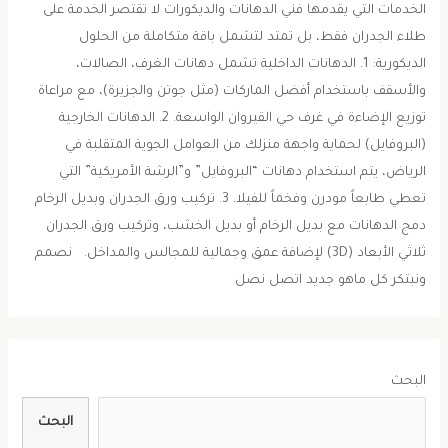
الخدمات التي يقدمها فني الدهانات والديكورات ​لا تقتصر الخدمة على
طلاء الجدران فقط، بل تمتد لتشمل باقة متكاملة من الحلول
الديكورية: ​1. الدهانات الداخلية ​تشمل دهانات الغرف، الصالات،
والأسقف باستخدام أفضل الماركات (مثل جوتن والجزيرة)، مع مراعاة
توزيع الإضاءة في غرف حي القيروان الواسعة. ​2. الدهانات الخارجية
(البروفايل) ​لحماية واجهة منزلك من العوامل الجوية المتقلبة في
الرياض، يتم استخدام دهانات “البروفايل” و”الرشة الأمريكية” التي
تعطي طابعاً مودرن وفخماً للفيلا. ​3. تركيب ورق الجدران وبديل الرخام ​
دمج الدهانات مع بديل الرخام أو بديل الخشب، وتركيب ورق الجدران
ثلاثي الأبعاد (3D) لإضافة عمق وجمالية للمجالس والمداخل. نصمم
ونبتكر كل ماهو جديد اتصل نصل
البحث
البحث