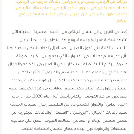
مرايات في الرياض
,
جبس بورد بالرياض
,
دهانات خارجية في الرياض
,
دهانات داخلية الرياض
,
ديكورات فوم الرياض
,
معلم دهانات الرياض
,
معلم ديكورات الرياض
,
ورق جدران الرياض
/ بواسطة
مقاول عام
الرياض
يُعد حي القيروان في شمال الرياض من الأحياء العصرية الحديثه التي
تشهد نهضة عمرانية واسعة، ومع هذا التطور يزداد الطلب على
اللمسات الفنية التي تحول الجدران الصماء إلى لوحات تنبض بالحياة. هنا
يأتي دور معلم دهانات حي القيروان، الذي يجمع بين الخبرة الطويلة
والذوق الرفيع لتلبية تطلعات سكان الحي الراغبين في الفخامة والجمال.
​لماذا تحتاج إلى معلم دهانات محترف في القيروان؟ ​اختيارك لدهان
محترف ذو خبره ليس مجرد تجميل للمكان، بل هو استثمار في جودة
العيش وطول عمر البناء. يتميز معلم الدهانات في هذه المنطقة بعدة
خصائص: ​مواكبة الموضة: الإلمام بأحدث ألوان عام 2026، مثل درجات
“البيج الدافئ” والألوان المستوحاة من الطبيعة. ​إتقان التقنيات الحديثة:
تنفيذ دهانات “الخيال”، “الروشن”، “الفلفت”، والدهانات الديكورية التي
تعطي ملمس الرخام أو القماش. ​معالجة العيوب: القدرة على معالجة
التشققات والرطوبة قبل البدء بالدهان لضمان استدامة النتيجة. ​