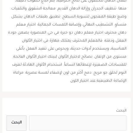
أعمال الدهان للحصول على نتائج احترافية، يتم اتباع خطوات دقيقة،
منها: تنظيف الجدران وإزالة الدهان القديم. معالجة الشقوق والتلفيات.
وضع طبقة المعجون لتسوية السطح. تطبيق طبقات الدهان بشكل
متساوٍ. التشطيب النهائي وإضافة اللمسات الجمالية. اختيار معلم
دهان محترف اختيار معلم دهان ذو خبرة في حي المنصورة يضمن جودة
العمل ودقته. فالمعلم المحترف يمتلك مهارة في اختيار الألوان
المناسبة، ويستخدم أدوات حديثة، ويحرص على تنفيذ العمل بأعلى
مستوى من الإتقان. نصائح لاختيار الألوان لبيتك اختيار الألوان الفاتحة
للمساحات الصغيرة لإعطائها اتساعاً. استخدام الألوان الهادئة لغرف
النوم لخلق جو مريح. دمج أكثر من لون لإضفاء لمسة عصرية. مراعاة
الإضاءة الطبيعية عند اختيار اللون
البحث
البحث