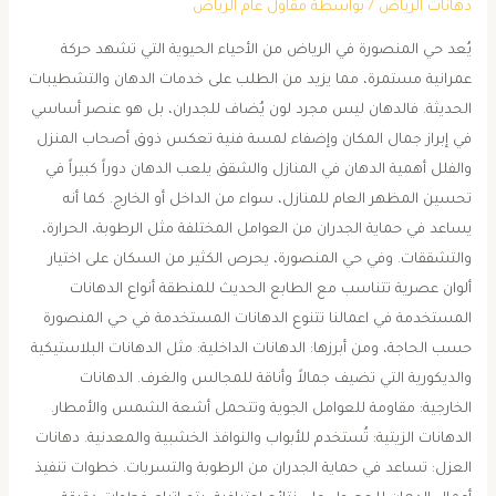
دهانات الرياض
/ بواسطة
مقاول عام الرياض
يُعد حي المنصورة في الرياض من الأحياء الحيوية التي تشهد حركة
عمرانية مستمرة، مما يزيد من الطلب على خدمات الدهان والتشطيبات
الحديثة. فالدهان ليس مجرد لون يُضاف للجدران، بل هو عنصر أساسي
في إبراز جمال المكان وإضفاء لمسة فنية تعكس ذوق أصحاب المنزل
والفلل أهمية الدهان في المنازل والشقق يلعب الدهان دوراً كبيراً في
تحسين المظهر العام للمنازل، سواء من الداخل أو الخارج. كما أنه
يساعد في حماية الجدران من العوامل المختلفة مثل الرطوبة، الحرارة،
والتشققات. وفي حي المنصورة، يحرص الكثير من السكان على اختيار
ألوان عصرية تتناسب مع الطابع الحديث للمنطقة أنواع الدهانات
المستخدمة في اعمالنا تتنوع الدهانات المستخدمة في حي المنصورة
حسب الحاجة، ومن أبرزها: الدهانات الداخلية: مثل الدهانات البلاستيكية
والديكورية التي تضيف جمالاً وأناقة للمجالس والغرف. الدهانات
الخارجية: مقاومة للعوامل الجوية وتتحمل أشعة الشمس والأمطار.
الدهانات الزيتية: تُستخدم للأبواب والنوافذ الخشبية والمعدنية. دهانات
العزل: تساعد في حماية الجدران من الرطوبة والتسربات. خطوات تنفيذ