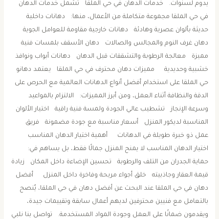
يدوم لسنوات. خدمات الدهان في حي الملقا تشمل خدمات الدهان
في حي الملقا مجموعة متكاملة من الأعمال، منها: دهانات داخلية
حديثة بألوان عصرية وهادئة دهانات خارجية مقاومة للعوامل الجوية
دهان غرف النوم والمجالس والصالات دهان الأسقف بلمسات فنية
مميزة معالجة الرطوبة والتشققات قبل الدهان دهانات أبواب ونوافذ
خشبية وحديدية مميزات دهان محترف في حي الملقا يعتمد دهانو
حي الملقا على استخدام أفضل أنواع الدهانات العالمية مع الحرص على
الدقة والنظافة أثناء العمل، ومن أبرز المميزات: الالتزام بالمواعيد
وسرعة الإنجاز تشطيب عالي الجودة ولمسة فنية راقية اختيار الألوان
المناسبة لديكور المنزل أسعار مناسبة مع جودة مضمونة فريق
عمل ذو خبرة طويلة في الدهانات أهمية اختيار الدهان المناسب
اختيار الدهان المناسب لا يمنح المنزل جمالًا فقط، بل يساهم في:
حماية الجدران من التلف والرطوبة تحسين الإضاءة داخل المكان زيادة
قيمة العقار وجاذبيته خلق أجواء مريحة وفاخرة داخل المنزل أفضل
دهان في حي الملقا عند البحث عن أفضل دهان في حي الملقا، يُنصح
بالتعامل مع فنيين محترفين لديهم أعمال سابقة وتقييمات جيدة،
ويقدمون ضمانًا على العمل وجودة المواد المستخدمة. تواصل بنا نلبي