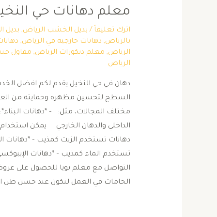
معلم دهانات حي النخي
اترك تعليقاً
/
بديل الخشب الرياض
,
بديل ا
بالرياض
,
دهانات خارجية في الرياض
,
دهانات
الرياض
,
معلم ديكورات الرياض
,
مقاول جبس
الرياض
دهان في حي النخيل يقدم لكم افضل الخدم
السطح لتحسين مظهره وحمايته من العوام
مختلف المجالات، مثل: – *دهانات البناء*: 
الداخلي والدهان الخارجي يمكن استخدام أن
دهانات تستخدم الزيت كمذيب – *دهانات البل
تستخدم الماء كمذيب – *دهانات الإيبوكس
التواصل مع معلم بويا للحصول على عروض 
الخامات في العمل لنكون عند حسن ظن ا