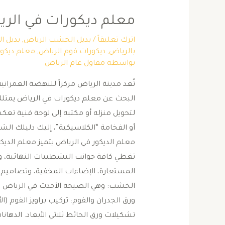
معلم ديكورات في الر
اترك تعليقاً
/
بديل الخشب الرياض
,
بديل ا
بالرياض
,
ديكورات فوم الرياض
,
معلم ديكور
بواسطة
مقاول عام الرياض
تُعد مدينة الرياض مركزاً للنهضة العمران
البحث عن معلم ديكورات في الرياض يمتلك 
لتحويل منزله أو مكتبه إلى لوحة فنية تعك
أو الفخامة “الكلاسيكية”، إليك دليلك الش
معلم الديكور في الرياض ​يتميز معلم الدي
تغطي كافة جوانب التشطيبات النهائية، وم
الخشب: وهي الصيحة الأحدث في الرياض نظ
ورق الجدران والفوم: تركيب براويز الفوم (ال
تشكيلات ورق الحائط ثلاثي الأبعاد. ​الدهانا