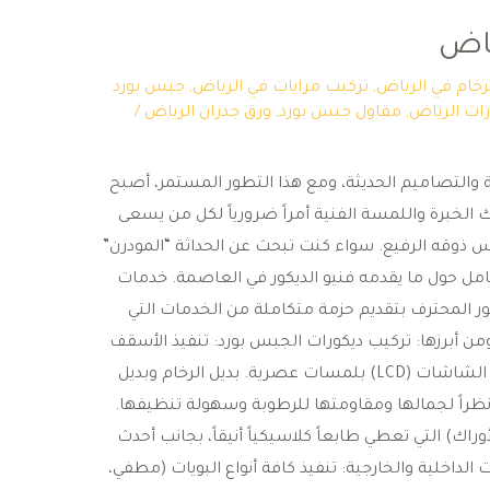
ياض
لرخام في الرياض
,
تركيب مرايات في الرياض
,
جبس بورد
ات الرياض
,
مقاول جبس بورد
,
ورق جدران الرياض
/
ية والتصاميم الحديثة، ومع هذا التطور المستمر، أصبح
الخبرة واللمسة الفنية أمراً ضرورياً لكل من يسعى
س ذوقه الرفيع. ​سواء كنت تبحث عن الحداثة “المودرن”
امل حول ما يقدمه فنيو الديكور في العاصمة. ​خدمات
كور المحترف بتقديم حزمة متكاملة من الخدمات التي
ن أبرزها: ​تركيب ديكورات الجبس بورد: تنفيذ الأسقف
المستعارة، الإضاءات المخفية، وتصاميم الشاشات (LCD) بلمسات عصرية. ​بديل الرخام وبديل
راً لجمالها ومقاومتها للرطوبة وسهولة تنظيفها. ​
أوراك) التي تعطي طابعاً كلاسيكياً أنيقاً، بجانب أحدث
ت الداخلية والخارجية: تنفيذ كافة أنواع البويات (مطفي،