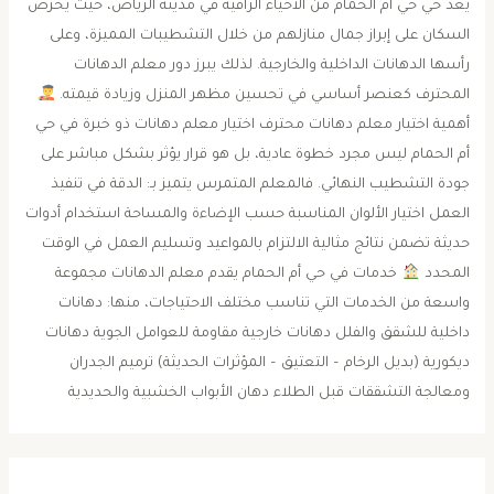
يُعد حي حي أم الحمام من الأحياء الراقية في مدينة الرياض، حيث يحرص
السكان على إبراز جمال منازلهم من خلال التشطيبات المميزة، وعلى
رأسها الدهانات الداخلية والخارجية. لذلك يبرز دور معلم الدهانات
المحترف كعنصر أساسي في تحسين مظهر المنزل وزيادة قيمته.
أهمية اختيار معلم دهانات محترف اختيار معلم دهانات ذو خبرة في حي
أم الحمام ليس مجرد خطوة عادية، بل هو قرار يؤثر بشكل مباشر على
جودة التشطيب النهائي. فالمعلم المتمرس يتميز بـ: الدقة في تنفيذ
العمل اختيار الألوان المناسبة حسب الإضاءة والمساحة استخدام أدوات
حديثة تضمن نتائج مثالية الالتزام بالمواعيد وتسليم العمل في الوقت
المحدد
خدمات في حي أم الحمام يقدم معلم الدهانات مجموعة
واسعة من الخدمات التي تناسب مختلف الاحتياجات، منها: دهانات
داخلية للشقق والفلل دهانات خارجية مقاومة للعوامل الجوية دهانات
ديكورية (بديل الرخام – التعتيق – المؤثرات الحديثة) ترميم الجدران
ومعالجة التشققات قبل الطلاء دهان الأبواب الخشبية والحديدية