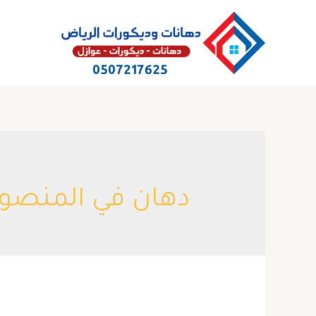
خطي
لى
لمحتوى
دهان في المنصور