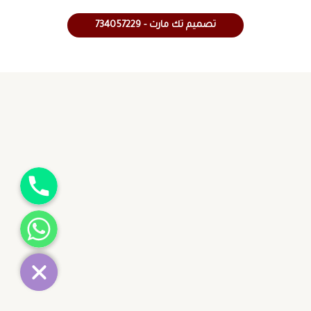
تصميم تك مارت - 734057229
جوال
واتساب