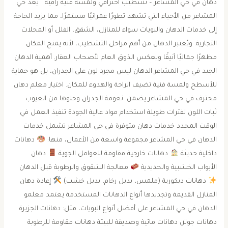
دهان في حي المشاعر – تشطيب احترافي ولمسة فنية راقية يُعد حي
المشاعر من الأحياء التي تشهد تطورًا عمرانيًا مستمرًا، مما يزيد الحاجة
إلى خدمات الدهان والبويات سواء للمنازل، الشقق، الفلل أو المحلات
التجارية. ويُعتبر الدهان من أهم مراحل التشطيب، لأنه يمنح المكان
مظهرًا جماليًا أنيقًا ويعكس الذوق العام لأصحاب العقار. أهمية الدهان
الجيد في حي المشاعر الدهان ليس مجرد لون على الجدران، بل هو حماية
للأسطح ولمسة فنية تضيف الراحة والهدوء للمكان. اختيار معلم دهان
محترف في حي المشاعر يضمن: نعومة الجدران وخلوها من العيوب
ثبات اللون لفترات طويلة استخدام مواد عالية الجودة تنفيذ العمل في
الوقت المحدد خدمات دهان متوفرة في حي المشاعر تشمل خدمات
الدهان في حي المشاعر مجموعة واسعة من الأعمال، منها:
دهانات
داخلية حديثة
دهانات خارجية مقاومة للعوامل الجوية
دهان
الأبواب الخشبية والحديدية
معالجة الشقوق والرطوبة قبل الدهان
دهانات ديكورية (ملمس، بديل رخام، بديل خشب)
إعادة دهان
المنازل القديمة وتجديدها أنواع الدهانات المستخدمة يعتمد معلمو
الدهان في حي المشاعر على أفضل أنواع البويات، مثل: دهانات الجزيرة
دهانات جوتن دهانات مائية وصديقة للبيئة دهانات مقاومة للرطوبة