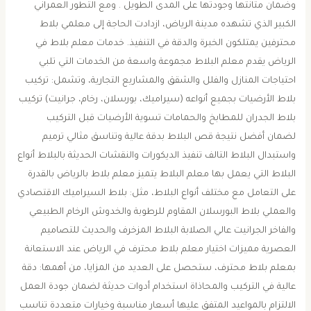
وضمان متانتها وجودتها على المدى الطويل . ومع التطور العمراني
الكبير الذي تشهده مدينة الرياض، ازدادت الحاجة إلى معلمي بلاط
محترفين يمتلكون الخبرة والدقة في التنفيذ. خدمات معلم بلاط في
الرياض يقدم معلم البلاط مجموعة واسعة من الخدمات التي تلبي
احتياجات المنازل والفلل والشقق والمشاريع التجارية، وتشمل: تركيب
بلاط الأرضيات بجميع أنواعه (سيراميك، بورسلان، رخام، جرانيت) تركيب
بلاط الجدران للمطابخ والحمامات تسوية الأرضيات قبل التركيب
لضمان أفضل نتيجة قص البلاط بدقة عالية وتناسق مثالي ترميم
واستبدال البلاط التالف تنفيذ الديكورات والنقشات الحديثة بالبلاط أنواع
البلاط التي يعمل بها معلم البلاط يتميز معلم بلاط بالرياض بالقدرة
على التعامل مع مختلف أنواع البلاط، مثل: بلاط السيراميك الاقتصادي
والعملي بلاط البورسلان المقاوم للرطوبة والخدوش الرخام الطبيعي
والفاخر الجرانيت عالي الصلابة البلاط المزخرف والحديث للتصاميم
العصرية مميزات اختيار معلم بلاط محترف في الرياض عند الاستعانة
بمعلم بلاط محترف، ستحصل على العديد من المزايا، من أهمها: دقة
عالية في التركيب والمحاذاة استخدام أدوات حديثة لضمان جودة العمل
الالتزام بالمواعيد المتفق عليها أسعار مناسبة وخيارات متعددة تناسب