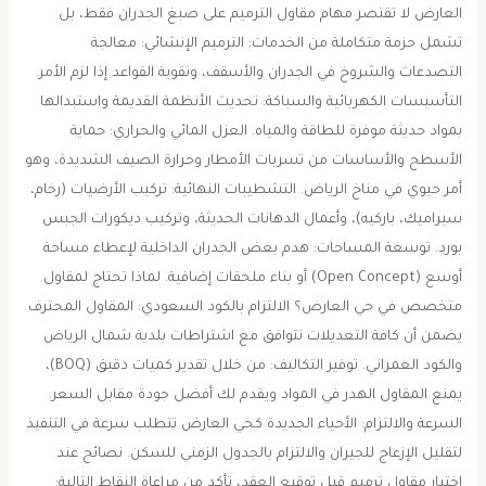
العارض ​لا تقتصر مهام مقاول الترميم على صبغ الجدران فقط، بل
تشمل حزمة متكاملة من الخدمات: ​الترميم الإنشائي: معالجة
التصدعات والشروخ في الجدران والأسقف، وتقوية القواعد إذا لزم الأمر. ​
التأسيسات الكهربائية والسباكة: تحديث الأنظمة القديمة واستبدالها
بمواد حديثة موفرة للطاقة والمياه. ​العزل المائي والحراري: حماية
الأسطح والأساسات من تسربات الأمطار وحرارة الصيف الشديدة، وهو
أمر حيوي في مناخ الرياض. ​التشطيبات النهائية: تركيب الأرضيات (رخام،
سيراميك، باركيه)، وأعمال الدهانات الحديثة، وتركيب ديكورات الجبس
بورد. ​توسعة المساحات: هدم بعض الجدران الداخلية لإعطاء مساحة
أوسع (Open Concept) أو بناء ملحقات إضافية. ​لماذا تحتاج لمقاول
متخصص في حي العارض؟ ​الالتزام بالكود السعودي: المقاول المحترف
يضمن أن كافة التعديلات تتوافق مع اشتراطات بلدية شمال الرياض
والكود العمراني. ​توفير التكاليف: من خلال تقدير كميات دقيق (BOQ)،
يمنع المقاول الهدر في المواد ويقدم لك أفضل جودة مقابل السعر. ​
السرعة والالتزام: الأحياء الجديدة كحي العارض تتطلب سرعة في التنفيذ
لتقليل الإزعاج للجيران والالتزام بالجدول الزمني للسكن. ​نصائح عند
اختيار مقاول ترميم ​قبل توقيع العقد، تأكد من مراعاة النقاط التالية: ​