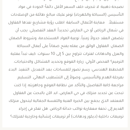
نصيحة ذهبية: لا تنجرف خلف السعر الأقل دائماً؛ الجودة في مواد
التأسيس (السباكة والكهرباء) توفر عليك مبالغ طائلة من الإصلاحات
مستقبلاً. ​معاينة الأعمال السابقة: اطلب رؤية مشاريع نفذها المقاول
في شمال الرياض أو حي العارض تحديداً. ​العقد التفصيلي: يجب أن
يتضمن العقد جدولاً زمنياً، نوعية المواد المستخدمة، وشروط الضمان. ​
الضمان: المقاول الواثق من عمله يمنح ضماناً على أعمال السباكة
والعزل والدهانات لفترات تتراوح بين 5 إلى 10 سنوات. ​كيف تبدأ عملية
الترميم؟ ​الفحص الأولي: زيارة الموقع وتحديد المشاكل والاحتياجات. ​
المخطط الهندسي: رسم تصور للمساحات بعد التعديل. ​التنفيذ: البدء
بمرحلة الهدم والتأسيس، وصولاً إلى التشطيب النهائي. ​التسليم:
مراجعة كافة التفاصيل والتأكد من نظافة الموقع وجاهزيته. ​إذا كنت
تبحث عن تجديد منزلك في حي العارض، ابد الآن بالبحث عن المقاول
المعتمد الذي يجمع بين الخبرة الفنية واللمسة الجمالية ليتحول منزلك
القديم إلى تحفة معمارية تواكب حداثة الرياض. ​هل تفكر في إجراء
ترميمات داخلية (ديكور ودهانات) أم ترميمات إنشائية وخارجية لمنزلك؟