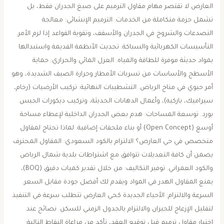
العارض ​لا تقتصر مهام مقاول الترميم على صبغ الجدران فقط، بل
تشمل حزمة متكاملة من الخدمات: ​الترميم الإنشائي: معالجة
التصدعات والشروخ في الجدران والأسقف، وتقوية القواعد إذا لزم الأمر. ​
التأسيسات الكهربائية والسباكة: تحديث الأنظمة القديمة واستبدالها
بمواد حديثة موفرة للطاقة والمياه. ​العزل المائي والحراري: حماية
الأسطح والأساسات من تسربات الأمطار وحرارة الصيف الشديدة، وهو
أمر حيوي في مناخ الرياض. ​التشطيبات النهائية: تركيب الأرضيات (رخام،
سيراميك، باركيه)، وأعمال الدهانات الحديثة، وتركيب ديكورات الجبس
بورد. ​توسعة المساحات: هدم بعض الجدران الداخلية لإعطاء مساحة
أوسع (Open Concept) أو بناء ملحقات إضافية. ​لماذا تحتاج لمقاول
متخصص في حي العارض؟ ​الالتزام بالكود السعودي: المقاول المحترف
يضمن أن كافة التعديلات تتوافق مع اشتراطات بلدية شمال الرياض
والكود العمراني. ​توفير التكاليف: من خلال تقدير كميات دقيق (BOQ)،
يمنع المقاول الهدر في المواد ويقدم لك أفضل جودة مقابل السعر. ​
السرعة والالتزام: الأحياء الجديدة كحي العارض تتطلب سرعة في التنفيذ
لتقليل الإزعاج للجيران والالتزام بالجدول الزمني للسكن. ​نصائح عند
اختيار مقاول ترميم ​قبل توقيع العقد، تأكد من مراعاة النقاط التالية: ​