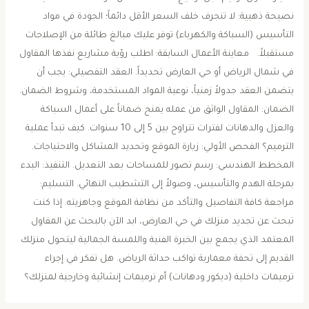
نصيحة ذهبية: لا تنجرف خلف السعر الأقل دائماً؛ الجودة في مواد
التأسيس (السباكة والكهرباء) توفر عليك مبالغ طائلة من الإصلاحات
مستقبلاً. ​معاينة الأعمال السابقة: اطلب رؤية مشاريع نفذها المقاول
في شمال الرياض أو حي العارض تحديداً. ​العقد التفصيلي: يجب أن
يتضمن العقد جدولاً زمنياً، نوعية المواد المستخدمة، وشروط الضمان. ​
الضمان: المقاول الواثق من عمله يمنح ضماناً على أعمال السباكة
والعزل والدهانات لفترات تتراوح بين 5 إلى 10 سنوات. ​كيف تبدأ عملية
الترميم؟ ​الفحص الأولي: زيارة الموقع وتحديد المشاكل والاحتياجات. ​
المخطط الهندسي: رسم تصور للمساحات بعد التعديل. ​التنفيذ: البدء
بمرحلة الهدم والتأسيس، وصولاً إلى التشطيب النهائي. ​التسليم:
مراجعة كافة التفاصيل والتأكد من نظافة الموقع وجاهزيته. ​إذا كنت
تبحث عن تجديد منزلك في حي العارض، ابد الآن بالبحث عن المقاول
المعتمد الذي يجمع بين الخبرة الفنية واللمسة الجمالية ليتحول منزلك
القديم إلى تحفة معمارية تواكب حداثة الرياض. ​هل تفكر في إجراء
ترميمات داخلية (ديكور ودهانات) أم ترميمات إنشائية وخارجية لمنزلك؟