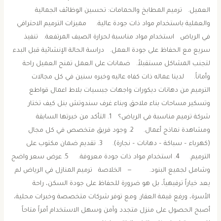
العميل. ترميم المطابخ والحمامات: تحسين الوظائف الجمالية
والعملية باستخدام مواد ذات جودة عالية. مميزات الترميم الاحترافي
في الرياض استخدام مواد مناسبة لحرارة الصيف المرتفعة. تنفيذ
سريع مع الحفاظ على جودة العمل. دراسة الحالة الإنشائية قبل البدء
لتجنب المشاكل مستقبلاً. ضمانات على العمل تمنح العميل راحة
وأماناً. لدينا عماله ذات كفاه عاليه وخبره سنين في كل مجالات
الترميم من دهانات ديكورات واجهات جبسيات بلاط اعمال قواطع
وتسكير مساحات بناء ملاحق وبناء غرف سندوتش بنل كيف تختار
شركة ترميم مناسبة في الرياض؟ 1. التأكد من خبرتها السابقة
ومشاهدة نماذج أعمال. 2. وجود فريق متخصص في كل مجال
(كهرباء – سباكة – دهانات – نجارة). 3. تقديم ضمان مكتوب على
الترميم. 4. استخدام مواد ذات جودة معروفة. 5. عرض سعر واضح
وشامل لجميع البنود. — الخلاصة ترميم المنازل في الرياض لم
يعد خياراً ترفيهياً، بل هو ضرورة للحفاظ على جودة السكن، راحة
الأسرة، ورفع قيمة العقار. ومع توفر شركات متخصصة وخبرات محلية،
أصبح الحصول على منزل متجدد وآمن وسهل الاستخدام أمراً متاحاً