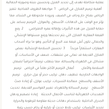
عملية متكاملة تهدف إلى تجديد المنزل وتحسين بنيته وصورته الجمالية.
أهمية ترميم المنازل في الرياض 1. مواجهة الظروف المناخية: تتميز
الرياض بمناخ حار وجاف في الصيف، وبرودة ملحوظة في الشتاء، مما
يؤثر مع الوقت على الدهانات، الأسطح، والعوازل. الترميم يساعد على
حماية المنزل من هذه التأثيرات وإطالة عمره الافتراضي. 2. رفع
القيمة العقارية: المنازل التي يتم تحديثها ورفع مستواها الإنشائي
والجمالي تكون أعلى قيمة عند البيع أو التأجير، وهو ما يراه أصحاب
العقارات استثماراً مربحاً. 3. تحسين السلامة الإنشائية: بعض
المنازل القديمة قد تعاني من تشققات، ضعف في الأساسات، أو
مشاكل في الكهرباء والسباكة، مما يتطلب ترميماً احترافياً لضمان
السلامة والأمان. أعمال الترميم الأكثر طلباً في الرياض ترميم
الواجهات الخارجية: تنظيف، دهان، تركيب حجر أو عزل حراري. ترميم
الأسقف والسطح: معالجة التسربات، تركيب عوازل، أو إعادة صبّ
الأسطح. ترميم السباكة والكهرباء: تغيير المواسير القديمة، تحديث
التمديدات الكهربائية لتناسب الأحمال الحديثة. إعادة تصميم ودهان
الجدران الداخلية: باستخدام دهانات حديثة مقاومة للرطوبة والحرارة.
تجديد الأرضيات: تركيب بلاط حديث أو باركيه أو رخام حسب رغبة