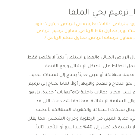
_ترميم بحي الملقا
د بالرياض
,
دهانات خارجية في الرياض
,
ديكورات فوم
ت بورد
,
مقاول بلاط الرياض
,
مقاول ترميم الرياض
,
,
مقاول خرسانه الرياض
,
مقاول عظم الرياض
/
لرياض المباني والعماير استثماراً ذكياً لا يقتصر فقط
ل الحفاظ على الهيكل الإنشائي ورفع القيمة
يمة متهالكة أو مبنى حديثاً يحتاج إلى لمسات تجديد،
لنجاح والتقدم والازدهار ​أولاً: لماذا نحتاج إلى ترميم
يم ليس مجرد دهانات داخلية👉و”دهانات” جديدة، بل هو
الى ​السلامة الإنشائية: معالجة التصدعات التي قد
بدال شبكات السباكة والكهرباء المتهالكة بأنظمة
ائي: حماية المبنى من الرطوبة وحرارة الشمس، مما يقلل
فواتير الكهرباء. ​الاستثمار: رفع قيمة العقار بنسبة قد تصل إلى 40% عند البيع أو التأجير. ​ثانياً: