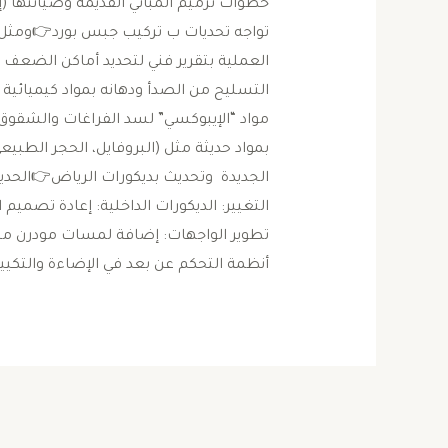
خطوات ترميم المباني القديمة وصيانتها (إعا
تواجه تحديات ب تركيب جبس بورد👉ومثل ا
العملية بتقرير فني لتحديد أماكن الضعف 
التسليح من الصدأ ودهانه بمواد كيميائية 
مواد “الإيبوكسي” لسد الفراغات والشقوق ا
الجديدة ​ وتحديث بديكورات الرياض👉الحديث
التغيير: ​الديكورات الداخلية: إعادة تصمي
تطوير الواجهات: إضافة لمسات مودرن مثل ال
أنظمة التحكم عن بعد في الإضاءة والتكيي