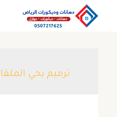
خطي
لى
لمحتوى
ترميم بحي الملقا