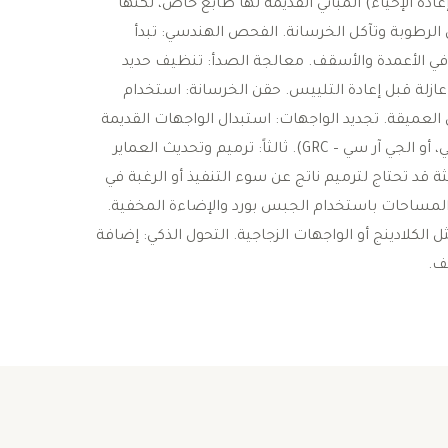
دة الإحياء) ​المباني القديمة لها طابع خاص، لكنها
لرطوبة وتآكل الخرسانة. ​الفحص الهندسي: تبدأ
في الأعمدة والأسقف. ​معالجة الصدأ: تنظيف حديد
عازلة قبل إعادة التلييس. ​حقن الخرسانة: استخدام
لعميقة. ​تجديد الواجهات: استبدال الواجهات القديمة
بمواد حديثة مثل (البروفايل، الحجر الطبيعي، أو الجي آر سي – GRC). ​ثالثاً: ترميم وتحديث العماير
ة قد تحتاج لترميم ناتج عن سوء التنفيذ أو الرغبة في
م المساحات باستخدام الجبس بورد والإضاءة المخفية. ​
كلادينج أو الواجهات الزجاجية. ​التحول الذكي: إضافة
ف.