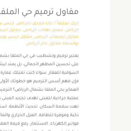
مقاول ترميم حي الملقا
اترك تعليقاً
/
بناء ملاحق بالرياض
,
جبس بور
الرياض
,
معلم دهانات الرياض
,
مقاول اسمن
مقاول ترميمات الرياض
,
مقاول جبس بورد
بواسطة
مقاول عام الرياض
​يعتبر ترميم وتشطيب في حي الملقا بشمال ا
على تحسين المظهر الجمالي، بل يمتد ليشم
السوقية للعقار. سواء كنت تمتلك عمارة قد
فإن فهم أسس الترميم هو خطوتك الأولى نحو ا
العماير بحي الملقا بشمال الرياض؟ ​الترم
عملية جراحية للمبنى تهدف تجديد المبنى و
تهدد سلامة السكان. ​تحديث الأنظمة: است
ذكية وموفرة للطاقة. ​العزل الحراري والم