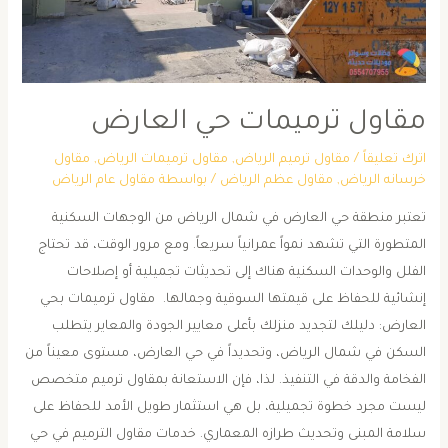
مقاول ترميمات حي العارض
اترك تعليقاً
/
مقاول ترميم الرياض
,
مقاول ترميمات الرياض
,
مقاول
خرسانه الرياض
,
مقاول عظم الرياض
/ بواسطة
مقاول عام الرياض
تعتبر منطقة حي العارض في شمال الرياض من الوجهات السكنية
المتطورة التي تشهد نمواً عمرانياً سريعاً. ومع مرور الوقت، قد تحتاج
الفلل والوحدات السكنية هناك إلى تحديثات تجميلية أو إصلاحات
إنشائية للحفاظ على قيمتها السوقية وجمالها. ​ ​مقاول ترميمات بحي
العارض: دليلك لتجديد منزلك بأعلى معايير الجودة والمعاير ​يتطلب
السكن في شمال الرياض، وتحديداً في حي العارض، مستوى معيناً من
الفخامة والدقة في التنفيذ. لذا، فإن الاستعانة بمقاول ترميم متخصص
ليست مجرد خطوة تجميلية، بل هي استثمار طويل الأمد للحفاظ على
سلامة المبنى وتحديث طرازه المعماري. ​خدمات مقاول الترميم في حي