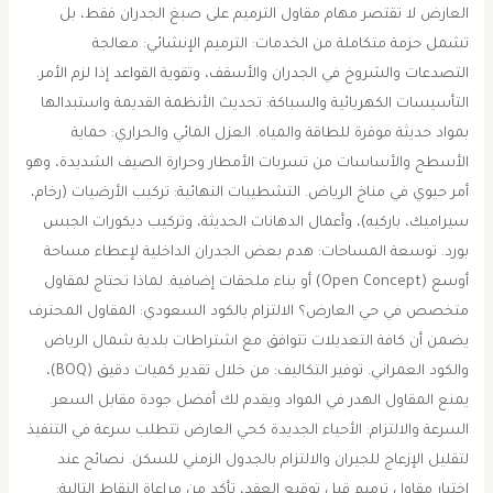
العارض ​لا تقتصر مهام مقاول الترميم على صبغ الجدران فقط، بل
تشمل حزمة متكاملة من الخدمات: ​الترميم الإنشائي: معالجة
التصدعات والشروخ في الجدران والأسقف، وتقوية القواعد إذا لزم الأمر. ​
التأسيسات الكهربائية والسباكة: تحديث الأنظمة القديمة واستبدالها
بمواد حديثة موفرة للطاقة والمياه. ​العزل المائي والحراري: حماية
الأسطح والأساسات من تسربات الأمطار وحرارة الصيف الشديدة، وهو
أمر حيوي في مناخ الرياض. ​التشطيبات النهائية: تركيب الأرضيات (رخام،
سيراميك، باركيه)، وأعمال الدهانات الحديثة، وتركيب ديكورات الجبس
بورد. ​توسعة المساحات: هدم بعض الجدران الداخلية لإعطاء مساحة
أوسع (Open Concept) أو بناء ملحقات إضافية. ​لماذا تحتاج لمقاول
متخصص في حي العارض؟ ​الالتزام بالكود السعودي: المقاول المحترف
يضمن أن كافة التعديلات تتوافق مع اشتراطات بلدية شمال الرياض
والكود العمراني. ​توفير التكاليف: من خلال تقدير كميات دقيق (BOQ)،
يمنع المقاول الهدر في المواد ويقدم لك أفضل جودة مقابل السعر. ​
السرعة والالتزام: الأحياء الجديدة كحي العارض تتطلب سرعة في التنفيذ
لتقليل الإزعاج للجيران والالتزام بالجدول الزمني للسكن. ​نصائح عند
اختيار مقاول ترميم ​قبل توقيع العقد، تأكد من مراعاة النقاط التالية: ​