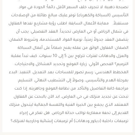
نصيحة ذهبية: لا تنجرف خلف السعر الأقل دائماً؛ الجودة في مواد
التأسيس (السباكة والكهرباء) توفر عليك مبالغ طائلة من الإصلاحات
مستقبلاً. ​معاينة الأعمال السابقة: اطلب رؤية مشاريع نفذها المقاول
في شمال الرياض أو حي العارض تحديداً. ​العقد التفصيلي: يجب أن
يتضمن العقد جدولاً زمنياً، نوعية المواد المستخدمة، وشروط الضمان. ​
الضمان: المقاول الواثق من عمله يمنح ضماناً على أعمال السباكة
والعزل والدهانات لفترات تتراوح بين 5 إلى 10 سنوات. ​كيف تبدأ عملية
الترميم؟ ​الفحص الأولي: زيارة الموقع وتحديد المشاكل والاحتياجات. ​
المخطط الهندسي: رسم تصور للمساحات بعد التعديل. ​التنفيذ: البدء
بمرحلة الهدم والتأسيس، وصولاً إلى التشطيب النهائي. ​التسليم:
مراجعة كافة التفاصيل والتأكد من نظافة الموقع وجاهزيته. ​إذا كنت
تبحث عن تجديد منزلك في حي العارض، ابد الآن بالبحث عن المقاول
المعتمد الذي يجمع بين الخبرة الفنية واللمسة الجمالية ليتحول منزلك
القديم إلى تحفة معمارية تواكب حداثة الرياض. ​هل تفكر في إجراء
ترميمات داخلية (ديكور ودهانات) أم ترميمات إنشائية وخارجية لمنزلك؟