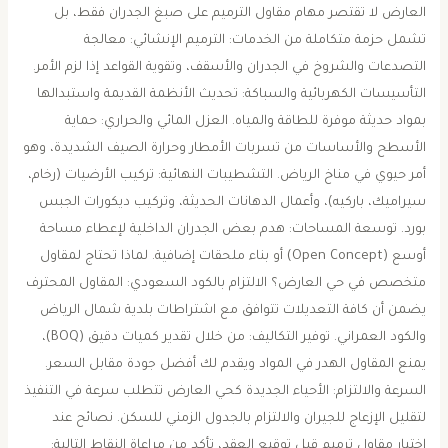
العارض ​لا تقتصر مهام مقاول الترميم على صبغ الجدران فقط، بل
تشمل حزمة متكاملة من الخدمات: ​الترميم الإنشائي: معالجة
التصدعات والشروخ في الجدران والأسقف، وتقوية القواعد إذا لزم الأمر. ​
التأسيسات الكهربائية والسباكة: تحديث الأنظمة القديمة واستبدالها
بمواد حديثة موفرة للطاقة والمياه. ​العزل المائي والحراري: حماية
الأسطح والأساسات من تسربات الأمطار وحرارة الصيف الشديدة، وهو
أمر حيوي في مناخ الرياض. ​التشطيبات النهائية: تركيب الأرضيات (رخام،
سيراميك، باركيه)، وأعمال الدهانات الحديثة، وتركيب ديكورات الجبس
بورد. ​توسعة المساحات: هدم بعض الجدران الداخلية لإعطاء مساحة
أوسع (Open Concept) أو بناء ملحقات إضافية. ​لماذا تحتاج لمقاول
متخصص في حي العارض؟ ​الالتزام بالكود السعودي: المقاول المحترف
يضمن أن كافة التعديلات تتوافق مع اشتراطات بلدية شمال الرياض
والكود العمراني. ​توفير التكاليف: من خلال تقدير كميات دقيق (BOQ)،
يمنع المقاول الهدر في المواد ويقدم لك أفضل جودة مقابل السعر. ​
السرعة والالتزام: الأحياء الجديدة كحي العارض تتطلب سرعة في التنفيذ
لتقليل الإزعاج للجيران والالتزام بالجدول الزمني للسكن. ​نصائح عند
اختيار مقاول ترميم ​قبل توقيع العقد، تأكد من مراعاة النقاط التالية: ​