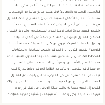
نصيحة ذهبية: لا تنجرف خلف السعر الأقل دائماً؛ الجودة في مواد
التأسيس (السباكة والكهرباء) توفر عليك مبالغ طائلة من الإصلاحات
مستقبلاً. ​معاينة الأعمال السابقة: اطلب رؤية مشاريع نفذها المقاول
في شمال الرياض أو حي العارض تحديداً. ​العقد التفصيلي: يجب أن
يتضمن العقد جدولاً زمنياً، نوعية المواد المستخدمة، وشروط الضمان. ​
الضمان: المقاول الواثق من عمله يمنح ضماناً على أعمال السباكة
والعزل والدهانات لفترات تتراوح بين 5 إلى 10 سنوات. ​كيف تبدأ عملية
الترميم؟ ​الفحص الأولي: زيارة الموقع وتحديد المشاكل والاحتياجات. ​
المخطط الهندسي: رسم تصور للمساحات بعد التعديل. ​التنفيذ: البدء
بمرحلة الهدم والتأسيس، وصولاً إلى التشطيب النهائي. ​التسليم:
مراجعة كافة التفاصيل والتأكد من نظافة الموقع وجاهزيته. ​إذا كنت
تبحث عن تجديد منزلك في حي العارض، ابد الآن بالبحث عن المقاول
المعتمد الذي يجمع بين الخبرة الفنية واللمسة الجمالية ليتحول منزلك
القديم إلى تحفة معمارية تواكب حداثة الرياض. ​هل تفكر في إجراء
ترميمات داخلية (ديكور ودهانات) أم ترميمات إنشائية وخارجية لمنزلك؟