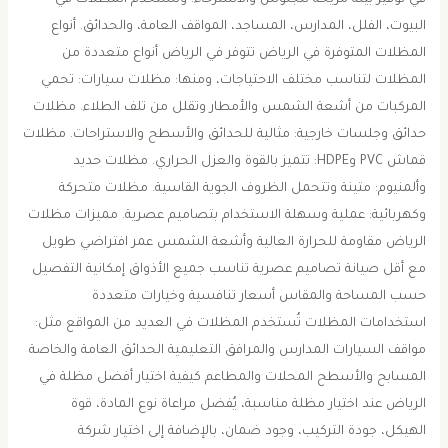
في توفير بيئة مريحة للجلوس والاسترخاء. وتُستخدم المظلات في
البيوت، الفلل، المدارس، المساجد، المواقف العامة، والحدائق. أنواع
المظلات المتوفرة في الرياض تتوفر في الرياض أنواع متعددة من
المظلات لتناسب مختلف الاحتياجات، ومنها: مظلات سيارات: تحمي
المركبات من أشعة الشمس والأمطار وتقلل من تلف الطلاء. مظلات
حدائق وجلسات خارجية: مثالية للحدائق والأسطح والاستراحات. مظلات
قماش PVC وHDPE: تتميز بالقوة والعزل الحراري. مظلات حديد
وألمنيوم: متينة وتتحمل الظروف الجوية القاسية. مظلات متحركة
وكهربائية: عملية وسهلة الاستخدام بتصاميم عصرية. مميزات مظلات
الرياض مقاومة للحرارة العالية وأشعة الشمس عمر افتراضي طويل
مع أقل صيانة تصاميم عصرية تناسب جميع الأذواق إمكانية التفصيل
حسب المساحة والمقاس أسعار تنافسية وخيارات متعددة
استخدامات المظلات تُستخدم المظلات في العديد من المواقع مثل:
مواقف السيارات المدارس والمرافق التعليمية الحدائق العامة والخاصة
المسابح والأسطح المحلات والمطاعم كيفية اختيار أفضل مظلة في
الرياض عند اختيار مظلة مناسبة، يُفضل مراعاة نوع المادة، قوة
الهيكل، جودة التركيب، وجود ضمان، بالإضافة إلى اختيار شركة