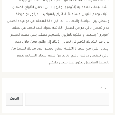
كأنه قطعة واحدة. ​استخدام مواد عالية الجودة: التأكد من جودة
الشاسيهات المعدنية (الأوميجا والزوايا) التي تحمل الألواح، لضمان
الثبات وعدم الترهل مستقبلاً. ​الالتزام بالمواعيد: الديكور هو مرحلة
وسطى بين اللياسة والدهانات، لذا فإن دقة المعلم في مواعيده تضمن
عدم تعطل باقي مراحل العمل. ​الخاتمة ​سواء كنت تبحث عن سقف
“مودرن” بسيط أو مكتبة تلفزيون بتصميم معقد، يبقى معلم الجبس
بورد هو الشريك الأهم في تحويل رؤيتك إلى واقع. فمن خلال دمج
الإبداع الفني مع المهارة التقنية، يمنح الجبس بورد منزلك لمسة من
الرقي تعكس ذوقك الرفيع وتزيد من قيمة المكان الجمالية نتهم
بابسط التفاصيل لنكون عند حسن ظنكم
البحث
البحث