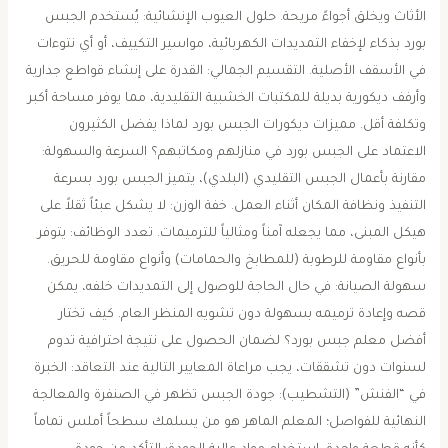
الأثاث ويخلق أجواءً مريحة. ​حلول العيوب الإنشائية: يُستخدم الجبس
بورد بذكاء لإخفاء التمديدات الكهربائية، مواسير التكييف، أو أي نتوءات
في الأسقف الأصلية. ​التقسيم الجمالي: القدرة على إنشاء قواطع جدارية
وأرفف ديكورية بديلة للمكتبات الخشبية التقليدية، مما يوفر مساحة أكبر
وتكلفة أقل. ​مميزات ديكورات الجبس بورد ​لماذا يفضل الكثيرون
الاعتماد على الجبس بورد في منازلهم ومكاتبهم؟ ​السرعة والسهولة:
مقارنة بأعمال الجبس التقليدي (البلدي)، يتميز الجبس بورد بسرعة
التنفيذ ونظافة المكان أثناء العمل. ​خفة الوزن: لا يشكل عبئاً ثقلاً على
هيكل المبنى، مما يجعله آمناً ومثالياً للترميمات. ​تعدد الوظائف: يتوفر
بأنواع مقاومة للرطوبة (للمطابخ والحمامات) وأنواع مقاومة للحريق. ​
سهولة الصيانة: في حال الحاجة للوصول إلى التمديدات خلفه، يمكن
قصه وإعادة ترميمه بسهولة دون تشويه المنظر العام. ​كيف تختار
أفضل معلم جبس بورد؟ ​لضمان الحصول على نتيجة احترافية تدوم
لسنوات دون تشققات، يجب مراعاة المعايير التالية عند التعاقد: ​الخبرة
في “الفنش” (التشطيب): جودة الجبس تظهر في الصنفرة والمعالجة
النهائية للفواصل؛ المعلم الماهر هو من يسلمك سطحاً أملس تماماً