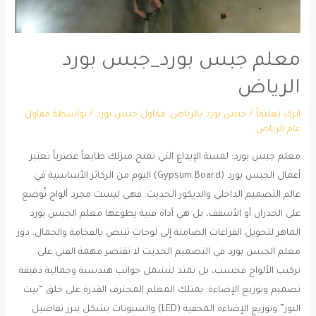
معلم جبس بورد_جبس بورد
الرياض
اترك تعليقاً
/
جبس بورد بالرياض
,
مقاول جبس بورد
/ بواسطة
مقاول
عام الرياض
معلم جبس بورد: لمسة الإبداع التي تمنح منزلك طابعاً عصرياً ​تعتبر
أعمال الجبس بورد (Gypsum Board) اليوم من الركائز الأساسية في
عالم التصميم الداخلي والديكور الحديث. فهي ليست مجرد ألواح تُوضع
على الجدران أو الأسقف، بل هي أداة فنية يطوعها معلم الجبس بورد
الماهر لتحويل الفراغات الصامتة إلى لوحات تنبض بالفخامة والجمال. ​دور
معلم الجبس بورد في التصميم الحديث ​لا تقتصر مهمة الفني على
تركيب الألواح فحسب، بل تمتد لتشمل جوانب هندسية وجمالية دقيقة:
​تصميم وتوزيع الإضاءة: يمتلك المعلم المحترف القدرة على خلق “بيت
النور” وتوزيع الإضاءة المخفية (LED) والسبوتات بشكل يبرز تفاصيل