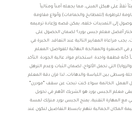
ً ثقلاً على هيكل المبنى، مما يجعله آمناً ومثالياً
مقاومة للرطوبة (للمطابخ والحمامات) وأنواع مقاومة
لوصول إلى التمديدات خلفه، يمكن قصه وإعادة ترميمه
تختار أفضل معلم جبس بورد؟ ​لضمان الحصول على
جب مراعاة المعايير التالية عند التعاقد: ​الخبرة في
ي الصنفرة والمعالجة النهائية للفواصل؛ المعلم
أنه قطعة واحدة. ​استخدام مواد عالية الجودة: التأكد
زوايا) التي تحمل الألواح، لضمان الثبات وعدم الترهل
 مرحلة وسطى بين اللياسة والدهانات، لذا فإن دقة المعلم
العمل. ​الخاتمة ​سواء كنت تبحث عن سقف “مودرن”
قى معلم الجبس بورد هو الشريك الأهم في تحويل
فني مع المهارة التقنية، يمنح الجبس بورد منزلك لمسة
مة المكان الجمالية نتهم بابسط التفاصيل لنكون عند