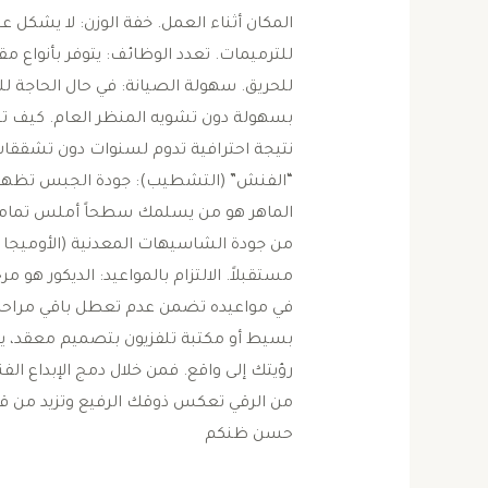
المكان أثناء العمل. ​خفة الوزن: لا يشكل عبئا
للترميمات. ​تعدد الوظائف: يتوفر بأنواع 
للحريق. ​سهولة الصيانة: في حال الحاجة ل
بسهولة دون تشويه المنظر العام. ​كيف 
نتيجة احترافية تدوم لسنوات دون تشققات، ي
“الفنش” (التشطيب): جودة الجبس تظهر ف
الماهر هو من يسلمك سطحاً أملس تماماً ك
من جودة الشاسيهات المعدنية (الأوميجا وال
مستقبلاً. ​الالتزام بالمواعيد: الديكور هو
في مواعيده تضمن عدم تعطل باقي مراحل 
بسيط أو مكتبة تلفزيون بتصميم معقد، يب
رؤيتك إلى واقع. فمن خلال دمج الإبداع ال
من الرقي تعكس ذوقك الرفيع وتزيد من قي
حسن ظنكم