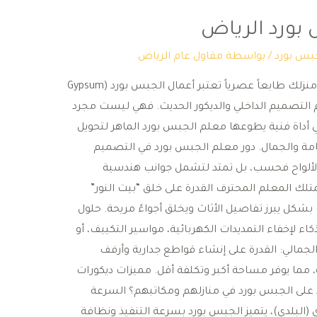
ورد الرياض
بس بورد
/ بواسطة
مقاول عام الرياض
معلم جبس بورد: لمسة الإبداع التي تمنح منزلك طابعاً عصرياً ​تعتبر أعمال الجبس بورد (Gypsum
 عالم التصميم الداخلي والديكور الحديث. فهي ليست مجرد
ي أداة فنية يطوعها معلم الجبس بورد الماهر لتحويل
مة والجمال. ​دور معلم الجبس بورد في التصميم
 الألواح فحسب، بل تمتد لتشمل جوانب هندسية
متلك المعلم المحترف القدرة على خلق “بيت النور”
مخفية (LED) والسبوتات بشكل يبرز تفاصيل الأثاث ويخلق أجواءً مريحة. ​حلول
اء لإخفاء التمديدات الكهربائية، مواسير التكييف، أو
لجمالي: القدرة على إنشاء قواطع جدارية وأرفف
، مما يوفر مساحة أكبر وتكلفة أقل. ​مميزات ديكورات
د على الجبس بورد في منازلهم ومكاتبهم؟ ​السرعة
(البلدي)، يتميز الجبس بورد بسرعة التنفيذ ونظافة