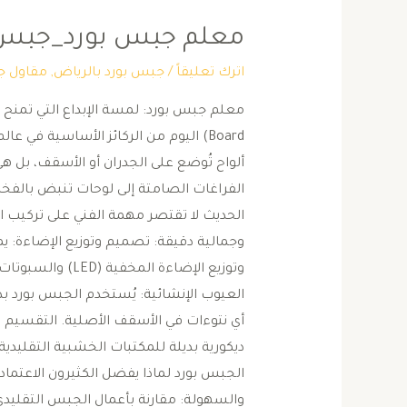
معلم جبس بورد_جبس ب
اترك تعليقاً
/
جبس بورد بالرياض
,
مقاول ج
Board) اليوم من الركائز الأساسية في
ألواح تُوضع على الجدران أو الأسقف، بل ه
الفراغات الصامتة إلى لوحات تنبض بالفخا
الحديث ​لا تقتصر مهمة الفني على تركيب
وجمالية دقيقة: ​تصميم وتوزيع الإضاءة: ي
وتوزيع الإضاءة ال
العيوب الإنشائية: يُستخدم الجبس بورد بذك
أي نتوءات في الأسقف الأصلية. ​التقسيم ا
ديكورية بديلة للمكتبات الخشبية التقليدية
الجبس بورد ​لماذا يفضل الكثيرون الاعتما
والسهولة: مقارنة بأعمال الجبس التقليدي 