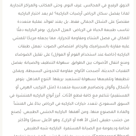
الذوق الرفيع في المجالس، غرف النوم، وحتى المكاتب والمراكز التجارية. ​
لماذا يفضل سكان الرياض أرضيات الباركيه؟ ​لم يعد اختيار الباركيه
مقتصرًا على الشكل الجمالي فقط، بل يمتد لفوائد عملية متعددة
تناسب طبيعة الحياة في الرياض: ​العزل الحراري: يوفر الباركيه دفئًا
للمكان في فصل الشتاء ومقاومة للحرارة، مما يجعله مريحًا للمشي
عليه مقارنة بالسيراميك والرخام. ​امتصاص الصوت: تعمل طبقات
الباركيه (خاصة عند استخدام الفوم أو العوازل) على تقليل الضوضاء
ومنع انتقال الأصوات بين الطوابق. ​سهولة التنظيف والصيانة: بفضل
التقنيات الحديثة، أصبحت الألواح مقاومة للخدوش البسيطة، ويمكن
تنظيفها وتلميعها بسهولة لتستعيد بريقها. ​التنوع المذهل: يتوفر
بأشكال وألوان وتصاميم هندسية متعددة (مثل التركيب الهرمي أو
المستقيم) تتناغم مع كافة قطع الأثاث. ​أبرز أنواع الباركيه المنتشرة في
السوق السعودي ​تتعدد خيارات الباركيه في الرياض بناءً على المنشأ
والمادة المصنوع منها، ومن أهمها: ​الباركيه الخشبي الطبيعي: يُصنع
من خشب حقيقي (مثل الأ oak أو الزان)، وهو الأعلى سعرًا والأكثر
فخامة وديمومة مع الصيانة المستمرة. ​الباركيه شبه الطبيعي