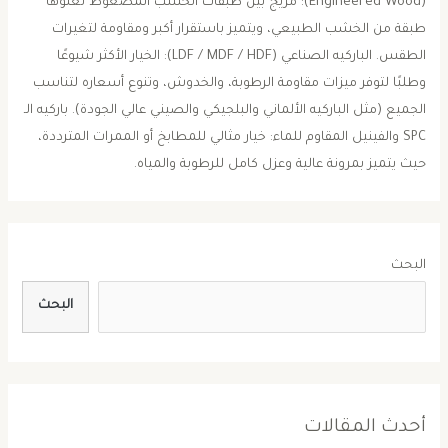
(Engineered Wood): مزيج بين طبقات الخشب المضغوط تعلوها
طبقة من الخشب الطبيعي، ويتميز باستقرار أكبر ومقاومة لتغيرات
الطقس. ​الباركيه الصناعي (LDF / MDF / HDF): الخيار الأكثر شيوعًا
وطلبًا لتوفر ميزات مقاومة الرطوبة، والخدوش، وتنوع أسعاره لتناسب
الجميع (مثل الباركيه الألماني والبلجيكي والصيني عالي الجودة). ​باركيه الـ
SPC والفينيل المقاوم للماء: خيار مثالي للمطابخ أو الممرات المترددة،
حيث يتميز بمرونة عالية وعزل كامل للرطوبة والمياه.
البحث
البحث
أحدث المقالات