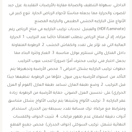
الداخلي. سهولة التنظيف والصيانة مقارنة بالأرضيات التقليدية. عزل جيد
للصوت والحرارة مما يجعله مناسبًا لأجواء الرياض الحارة. تنوع كبير في
الأنواع مثل الباركيه الخشبي الطبيعي والباركيه المصنع
(HDF/Laminate) والفينيل. تحديات تركيب الباركيه في مناخ الرياض رغم
مزاياه، إلا أن مناخ الرياض يتطلب اهتمامًا خاصًا عند التركيب: 1. الحرارة
العالية التي قد تؤثر على تمدد وانكماش الخشب. 2. الرطوبة المتفاوتة
داخل المنازل والتي تستلزم عوازل مناسبة. 3. الغبار وكثرة البناء مما
يجعل اختيار فني تركيب محترف أمرًا ضروريًا لتجنب عيوب التركيب.
خطوات تركيب الباركيه بشكل احترافي 1. فحص الأرضية وتجهيزها يتم
التأكد من: استواء الأرضية بدون ميول. خلوّها من الرطوبة. تنظيفها جيدًا
قبل التركيب. 2. وضع طبقة العازل تساعد طبقة العازل (الفوم أو العزل
الحراري) على: تحسين العزل الصوتي. حماية الأرضية من الرطوبة. زيادة
عمر الباركيه. 3. تركيب الألواح وتثبيتها يتم تركيب الألواح بشكل متناسق
ومترابط مع مراعاة: ترك مسافة تمدد بسيطة بين الجدران. استخدام
أدوات دقيقة لضمان عدم ظهور فراغات. 4. تثبيت الحواف واللمسات
النهائية تشمل: تركيب السوكلي (حواف الجدران). فحص جميع القطع