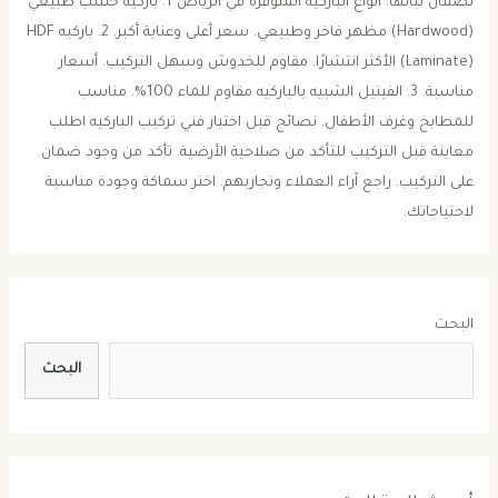
لضمان ثباتها. أنواع الباركيه المتوفرة في الرياض 1. باركيه خشب طبيعي
(Hardwood) مظهر فاخر وطبيعي. سعر أعلى وعناية أكبر. 2. باركيه HDF
(Laminate) الأكثر انتشارًا. مقاوم للخدوش وسهل التركيب. أسعار
مناسبة. 3. الفينيل الشبيه بالباركيه مقاوم للماء 100%. مناسب
للمطابخ وغرف الأطفال. نصائح قبل اختيار فني تركيب الباركيه اطلب
معاينة قبل التركيب للتأكد من صلاحية الأرضية. تأكد من وجود ضمان
على التركيب. راجع آراء العملاء وتجاربهم. اختر سماكة وجودة مناسبة
لاحتياجاتك.
البحث
البحث